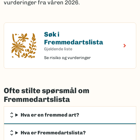
vurderinger fra våren 2026.
Søk i
Søk i Fremmedartslista
Fremmedartslista
Gjeldende liste
Se risiko og vurderinger
Ofte stilte spørsmål om
Fremmedartslista
Hva er en fremmed art?
Hva er Fremmedartslista?