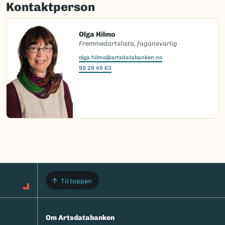
Kontaktperson
Olga Hilmo
Fremmedartslista, fagansvarlig
olga.hilmo@artsdatabanken.no
99 29 45 63
Til toppen
Om Artsdatabanken