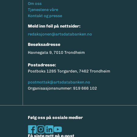
Footermeny
Om oss
Tjenestene våre
Kontakt og presse
Meld inn feil på nettsider:
redaksjonen@artsdatabanken.no
Besøksadresse
Havnegata 9, 7010 Trondheim
Postadresse:
Postboks 1285 Torgarden, 7462 Trondheim
postmottak@artsdatabanken.no
Organisasjonsnummer: 919 666 102
Følg oss på sosiale medier
Få siste nytt på e-post