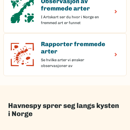
Observasjon av
fremmede arter
I Artskart ser du hvor i Norge en
fremmed art er funnet
Rapporter fremmede
Rapporter fremmede arter
arter
Se hvilke arter vi ønsker
observasjoner av
Havnespy sprer seg langs kysten
i Norge