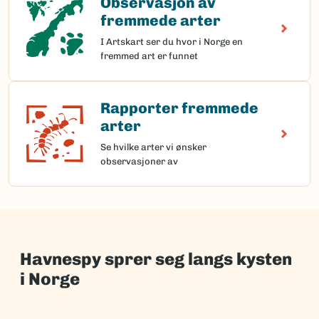
Observasjon av
fremmede arter
I Artskart ser du hvor i Norge en
fremmed art er funnet
Rapporter fremmede
Rapporter fremmede arter
arter
Se hvilke arter vi ønsker
observasjoner av
Havnespy sprer seg langs kysten
i Norge