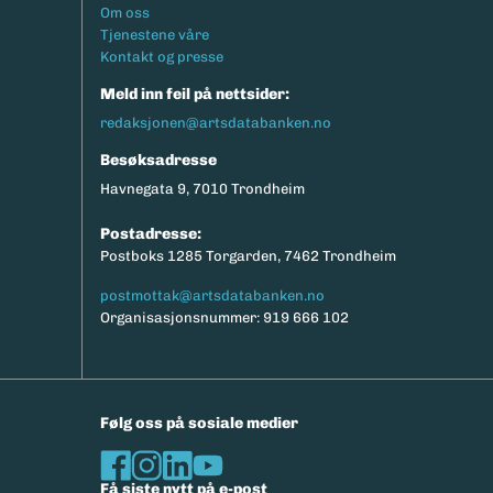
Footermeny
Om oss
Tjenestene våre
Kontakt og presse
Meld inn feil på nettsider:
redaksjonen@artsdatabanken.no
Besøksadresse
Havnegata 9, 7010 Trondheim
Postadresse:
Postboks 1285 Torgarden, 7462 Trondheim
postmottak@artsdatabanken.no
Organisasjonsnummer: 919 666 102
Følg oss på sosiale medier
Få siste nytt på e-post