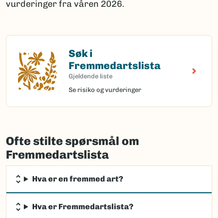
vurderinger fra våren 2026.
Søk i
Søk i Fremmedartslista
Fremmedartslista
Gjeldende liste
Se risiko og vurderinger
Ofte stilte spørsmål om
Fremmedartslista
Hva er en fremmed art?
Hva er Fremmedartslista?