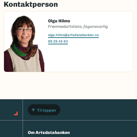
Kontaktperson
Olga Hilmo
Fremmedartslista, fagansvarlig
olga.hilmo@artsdatabanken.no
99 29 45 63
Til toppen
Om Artsdatabanken