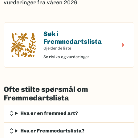
vurderinger fra våren 2026.
Søk i
Søk i Fremmedartslista
Fremmedartslista
Gjeldende liste
Se risiko og vurderinger
Ofte stilte spørsmål om
Fremmedartslista
Hva er en fremmed art?
Hva er Fremmedartslista?