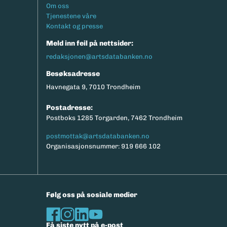
Footermeny
Om oss
Tjenestene våre
Kontakt og presse
Meld inn feil på nettsider:
redaksjonen@artsdatabanken.no
Besøksadresse
Havnegata 9, 7010 Trondheim
Postadresse:
Postboks 1285 Torgarden, 7462 Trondheim
postmottak@artsdatabanken.no
Organisasjonsnummer: 919 666 102
Følg oss på sosiale medier
Få siste nytt på e-post