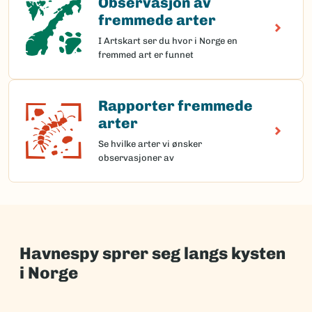
Observasjon av
fremmede arter
I Artskart ser du hvor i Norge en
fremmed art er funnet
Rapporter fremmede
Rapporter fremmede arter
arter
Se hvilke arter vi ønsker
observasjoner av
Havnespy sprer seg langs kysten
i Norge