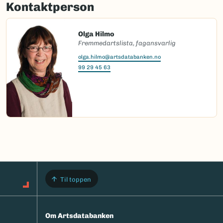
Kontaktperson
Olga Hilmo
Fremmedartslista, fagansvarlig
olga.hilmo@artsdatabanken.no
99 29 45 63
Til toppen
Om Artsdatabanken