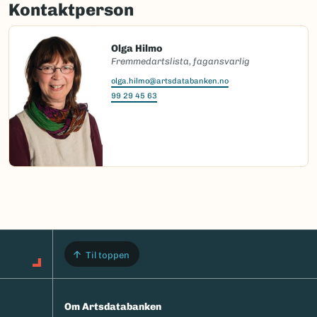
Kontaktperson
Olga Hilmo
Fremmedartslista, fagansvarlig
olga.hilmo@artsdatabanken.no
99 29 45 63
Til toppen
Om Artsdatabanken