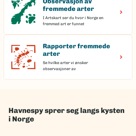
Observasjon av
fremmede arter
I Artskart ser du hvor i Norge en
fremmed art er funnet
Rapporter fremmede
Rapporter fremmede arter
arter
Se hvilke arter vi ønsker
observasjoner av
Havnespy sprer seg langs kysten
i Norge