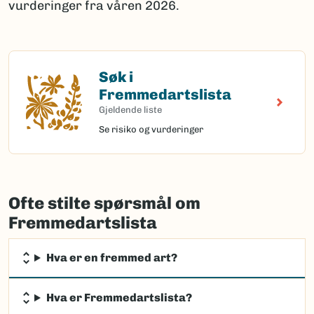
vurderinger fra våren 2026.
Søk i
Søk i Fremmedartslista
Fremmedartslista
Gjeldende liste
Se risiko og vurderinger
Ofte stilte spørsmål om
Fremmedartslista
Hva er en fremmed art?
Hva er Fremmedartslista?