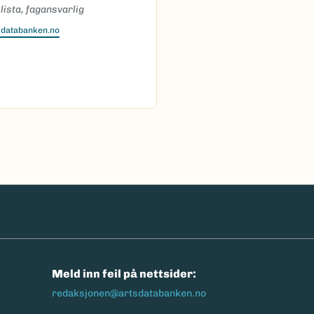
ista, fagansvarlig
sdatabanken.no
n
Meld inn feil på nettsider:
redaksjonen@artsdatabanken.no