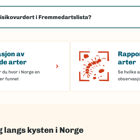
risikovurdert i Fremmedartslista?
sjon av
Rappo
(Ekstern lenke)
av fremmede arter
Rapporter
e arter
arter
r du hvor i Norge en
Se hvilke a
er funnet
observasj
 langs kysten i Norge