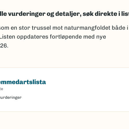
lle vurderinger og detaljer, søk direkte i lis
om en stor trussel mot naturmangfoldet både i
 Listen oppdateres fortløpende med nye
26.
remmedartslista
dartslista
te
 vurderinger