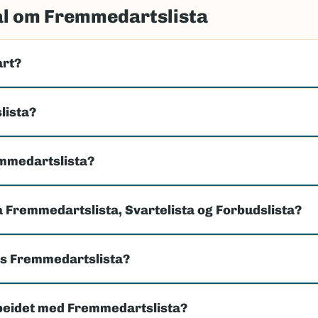
ål om Fremmedartslista
art?
lista?
emmedartslista?
å Fremmedartslista, Svartelista og Forbudslista?
es Fremmedartslista?
beidet med Fremmedartslista?