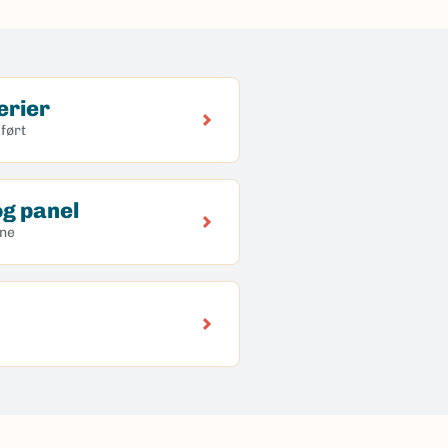
erier
ført
g panel
ene