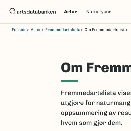
Hopp
til
Arter
Naturtyper
hovedinnhold
Forside
Arter
Fremmedartslista
Om Fremmedartslista
Om Fremm
Fremmedartslista viser
utgjøre for naturmangf
oppsummering av resul
hvem som gjør dem.