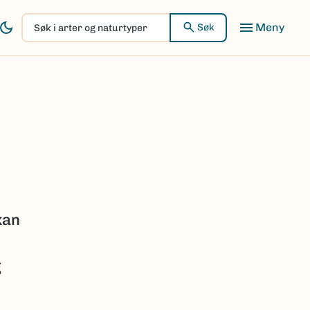
Søk
Søk
i
arter
og
naturtyper
kan
g