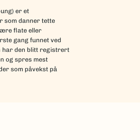
ung) er et
r som danner tette
re flate eller
ørste gang funnet ved
har den blitt registrert
en og spres mest
åder som påvekst på