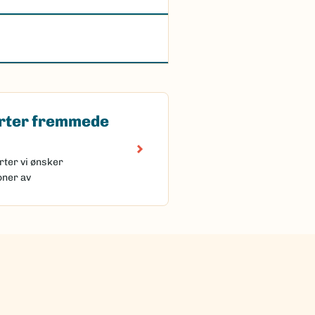
rter fremmede
 fremmede arter
rter vi ønsker
oner av