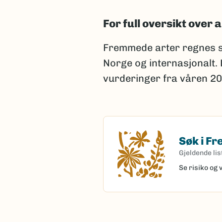
For full oversikt over a
Fremmede arter regnes s
Norge og internasjonalt.
vurderinger fra våren 20
Søk i F
Søk i Fremme
Gjeldende lis
Se risiko og