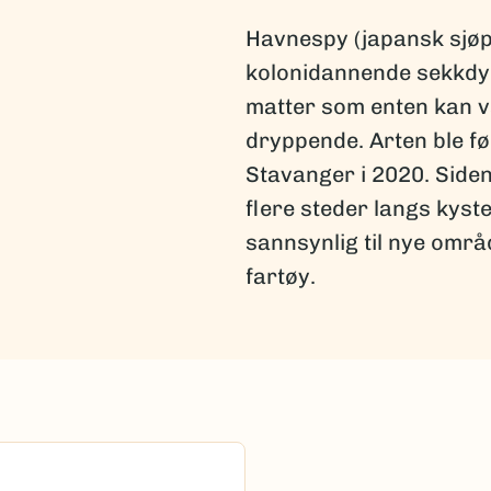
Havnespy (japansk sjøp
kolonidannende sekkdy
matter som enten kan væ
dryppende. Arten ble f
Stavanger i 2020. Siden 
flere steder langs kyst
sannsynlig til nye omr
fartøy.