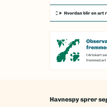
Hvordan blir en art 
Observa
Observasjon 
fremmed
I Artskart se
fremmed art 
Havnespy sprer seg