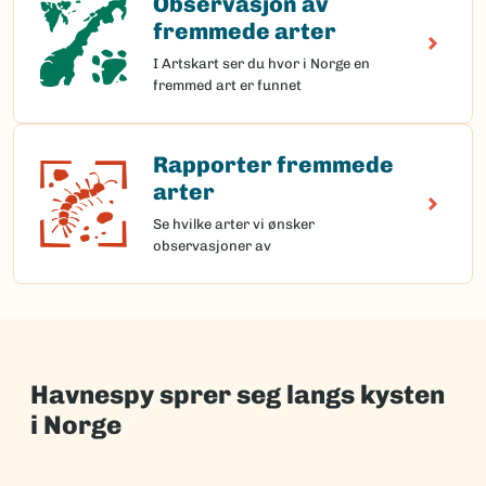
Observasjon av
fremmede arter
I Artskart ser du hvor i Norge en
fremmed art er funnet
Rapporter fremmede
Rapporter fremmede arter
arter
Se hvilke arter vi ønsker
observasjoner av
Havnespy sprer seg langs kysten
i Norge