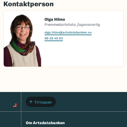
Kontaktperson
Olga Hilmo
Fremmedartslista, fagansvarlig
olga.hilmo@artsdatabanken.no
99 29 45 63
Til toppen
Om Artsdatabanken