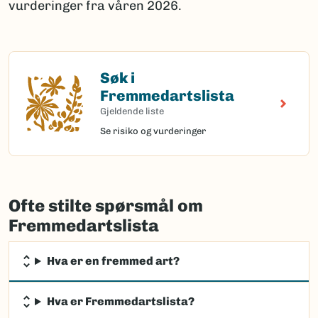
vurderinger fra våren 2026.
Søk i
Søk i Fremmedartslista
Fremmedartslista
Gjeldende liste
Se risiko og vurderinger
Ofte stilte spørsmål om
Fremmedartslista
Hva er en fremmed art?
Hva er Fremmedartslista?