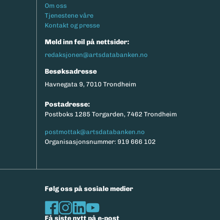
Footermeny
Om oss
Tjenestene våre
Kontakt og presse
Meld inn feil på nettsider:
redaksjonen@artsdatabanken.no
Besøksadresse
Havnegata 9, 7010 Trondheim
Postadresse:
Postboks 1285 Torgarden, 7462 Trondheim
postmottak@artsdatabanken.no
Organisasjonsnummer: 919 666 102
Følg oss på sosiale medier
Få siste nytt på e-post