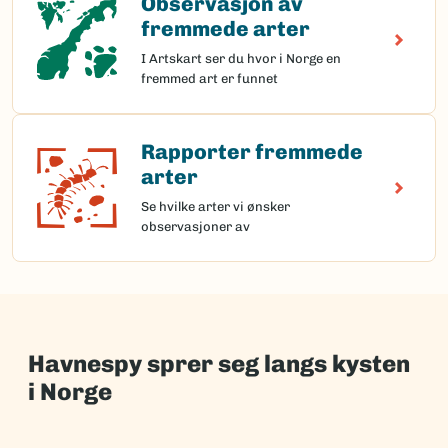
Observasjon av
fremmede arter
I Artskart ser du hvor i Norge en
fremmed art er funnet
Rapporter fremmede
Rapporter fremmede arter
arter
Se hvilke arter vi ønsker
observasjoner av
Havnespy sprer seg langs kysten
i Norge