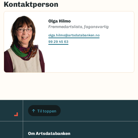
Kontaktperson
Olga Hilmo
Fremmedartslista, fagansvarlig
olga.hilmo@artsdatabanken.no
99 29 45 63
Til toppen
Om Artsdatabanken