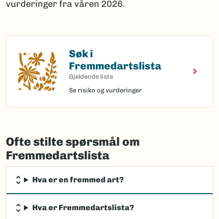
vurderinger fra våren 2026.
Søk i
Søk i Fremmedartslista
Fremmedartslista
Gjeldende liste
Se risiko og vurderinger
Ofte stilte spørsmål om
Fremmedartslista
Hva er en fremmed art?
Hva er Fremmedartslista?