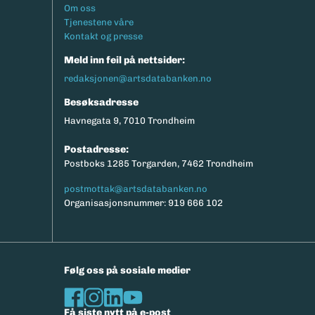
Footermeny
Om oss
Tjenestene våre
Kontakt og presse
Meld inn feil på nettsider:
redaksjonen@artsdatabanken.no
Besøksadresse
Havnegata 9, 7010 Trondheim
Postadresse:
Postboks 1285 Torgarden, 7462 Trondheim
postmottak@artsdatabanken.no
Organisasjonsnummer: 919 666 102
Følg oss på sosiale medier
Få siste nytt på e-post