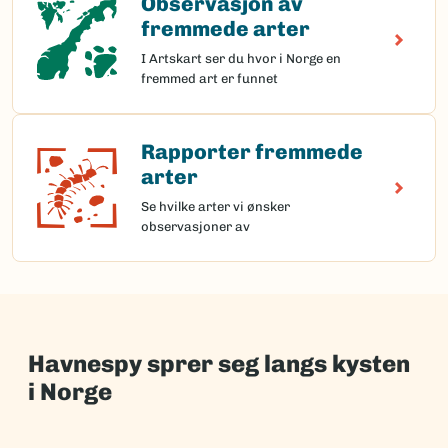
Observasjon av
fremmede arter
I Artskart ser du hvor i Norge en
fremmed art er funnet
Rapporter fremmede
Rapporter fremmede arter
arter
Se hvilke arter vi ønsker
observasjoner av
Havnespy sprer seg langs kysten
i Norge