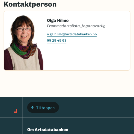
Kontaktperson
Olga Hilmo
Fremmedartslista, fagansvarlig
olga.hilmo@artsdatabanken.no
99 29 45 63
Til toppen
Om Artsdatabanken