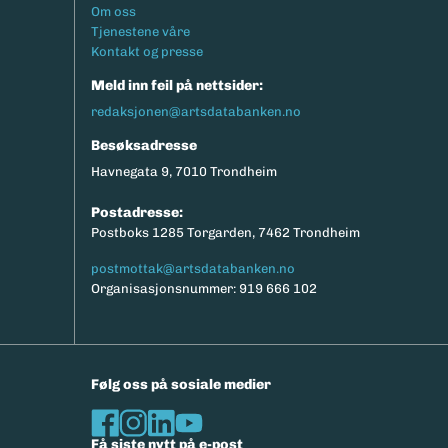
Footermeny
Om oss
Tjenestene våre
Kontakt og presse
Meld inn feil på nettsider:
redaksjonen@artsdatabanken.no
Besøksadresse
Havnegata 9, 7010 Trondheim
Postadresse:
Postboks 1285 Torgarden, 7462 Trondheim
postmottak@artsdatabanken.no
Organisasjonsnummer: 919 666 102
Følg oss på sosiale medier
Få siste nytt på e-post