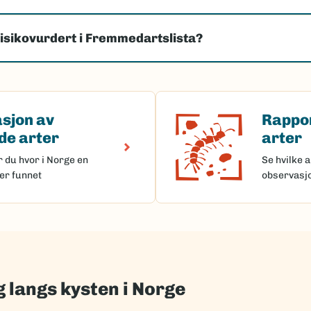
risikovurdert i Fremmedartslista?
sjon av
Rappo
(Ekstern lenke)
av fremmede arter
Rapporter
e arter
arter
r du hvor i Norge en
Se hvilke a
er funnet
observasj
 langs kysten i Norge