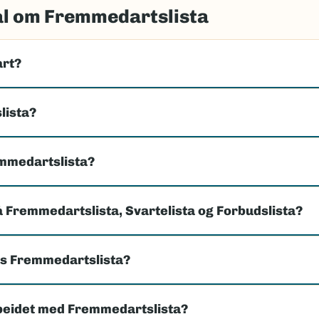
ål om Fremmedartslista
art?
lista?
emmedartslista?
å Fremmedartslista, Svartelista og Forbudslista?
es Fremmedartslista?
beidet med Fremmedartslista?