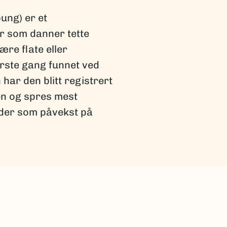
ung) er et
r som danner tette
re flate eller
ørste gang funnet ved
har den blitt registrert
en og spres mest
åder som påvekst på