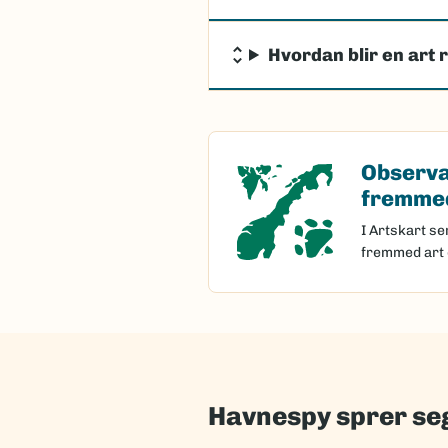
Hvordan blir en art 
Observa
Observasjon 
fremmed
I Artskart se
fremmed art 
Havnespy sprer seg