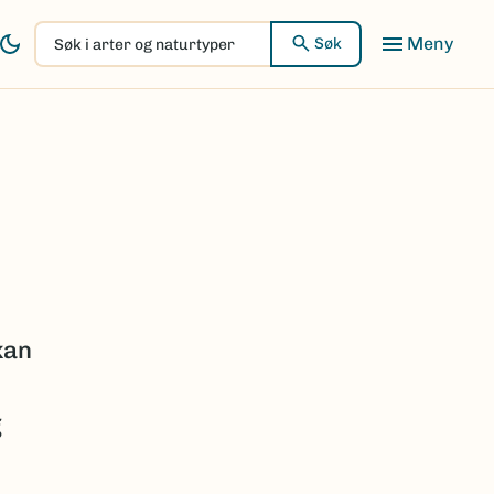
Søk
Søk
i
arter
og
naturtyper
kan
g