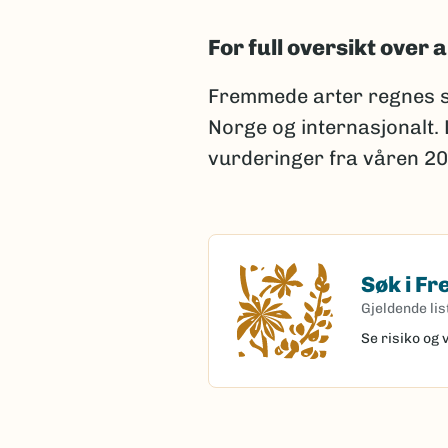
For full oversikt over a
Fremmede arter regnes s
Norge og internasjonalt.
vurderinger fra våren 20
Søk i F
Søk i Fremme
Gjeldende lis
Se risiko og