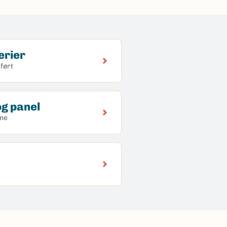
erier
ført
g panel
ene