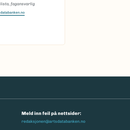
ista, fagansvarlig
sdatabanken.no
n
Meld inn feil på nettsider:
redaksjonen@artsdatabanken.no