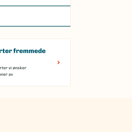
rter fremmede
 fremmede arter
rter vi ønsker
oner av