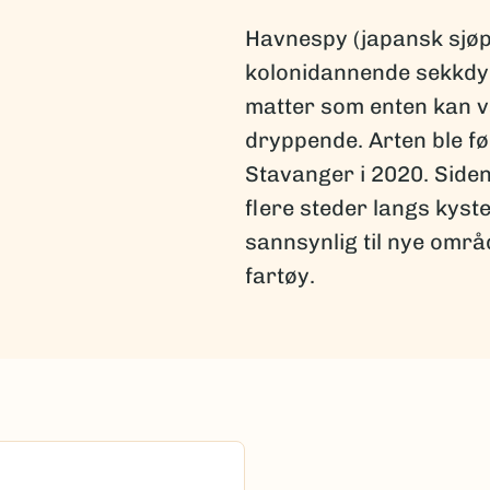
Havnespy (japansk sjøp
kolonidannende sekkdy
matter som enten kan væ
dryppende. Arten ble f
Stavanger i 2020. Siden 
flere steder langs kyst
sannsynlig til nye omr
fartøy.