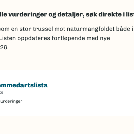
lle vurderinger og detaljer, søk direkte i lis
om en stor trussel mot naturmangfoldet både i
 Listen oppdateres fortløpende med nye
26.
remmedartslista
dartslista
te
 vurderinger