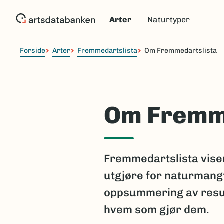
Hopp
til
Arter
Naturtyper
hovedinnhold
Forside
Arter
Fremmedartslista
Om Fremmedartslista
Om Fremm
Fremmedartslista viser
utgjøre for naturmangf
oppsummering av resul
hvem som gjør dem.