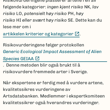
Risikovurderingene plasserer artene i en av
følgende kategorier:
ingen kjent risiko
NK
,
lav
risiko
LO,
potensielt høy risiko
PH,
høy
risiko
HI
eller
svært høy risiko
SE. Dette kan du
lese mer om i
(Ekstern lenke
artikkelen kriterier og kategorier
.
Risikovurderingene følger protokollen
Generic Ecological Impact Assessment of Alien
(Ekstern lenke)
Species
GEIAA
. Denne metoden blir også brukt til å
risikovurdere fremmede arter i Sverige.
Når ekspertene er ferdig med å vurdere artene,
kvalitetssikres vurderingene av
Artsdatabanken. Medlemmer i ekspertkomiteen
kvalitetssikrer også hverandres vurderinger.