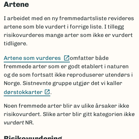
Artene
I arbeidet med en ny fremmedartsliste revideres
artene som ble vurdert i forrige liste. I tillegg
risikovurderes mange arter som ikke er vurdert
tidligere.
(Ekstern lenke)
Artene som vurderes
omfatter både
fremmede arter som er godt etablert i naturen
og de som fortsatt ikke reproduserer utendørs i
Norge. Sistnevnte gruppe utgjør det vi kaller
(Ekstern lenke)
dørstokkarter
.
Noen fremmede arter blir av ulike årsaker ikke
risikovurdert. Slike arter blir gitt kategorien
ikke
vurdert
NR.
Risikovurdering