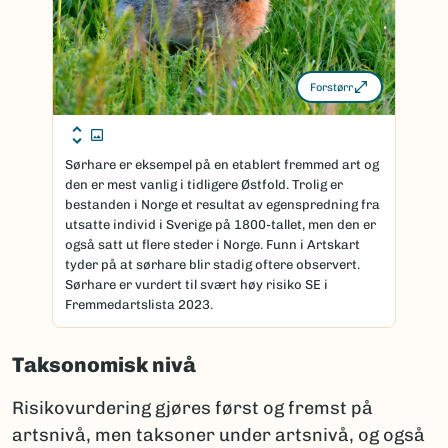
Forstørr
Sørhare er eksempel på en etablert fremmed art og
den er mest vanlig i tidligere Østfold. Trolig er
bestanden i Norge et resultat av egenspredning fra
utsatte individ i Sverige på 1800-tallet, men den er
også satt ut flere steder i Norge. Funn i Artskart
tyder på at sørhare blir stadig oftere observert.
Sørhare er vurdert til svært høy risiko SE i
Fremmedartslista 2023.
Taksonomisk nivå
Risikovurdering gjøres først og fremst på
artsnivå, men taksoner under artsnivå, og også