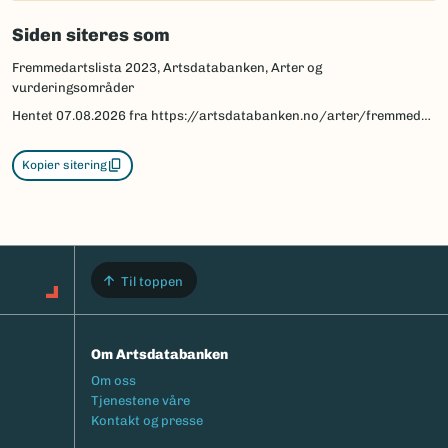
Siden siteres som
Fremmedartslista 2023, Artsdatabanken, Arter og
vurderingsområder
Hentet
07.08.2026
fra https://artsdatabanken.no/arter/fremmedartslista/om-fremmedartslista/arter-og-vurderingsomrader
Kopier sitering
Til toppen
Om Artsdatabanken
Footermeny
Om oss
Tjenestene våre
Kontakt og presse