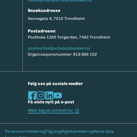
redaksjonen@artsdatabanken.no
Besøksadresse
Havnegata 9, 7010 Trondheim
Postadresse:
Postboks 1285 Torgarden, 7462 Trondheim
postmottak@artsdatabanken.no
Organisasjonsnummer: 919 666 102
Følg oss på sosiale medier
Få siste nytt på e-post
(Ekstern lenke)
Meld deg på nyhetsbrev
Bunntekst
Personvernerklæring
Tilgjengelighetserklæring
Hente data