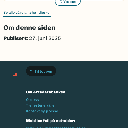
Vis mer
Se alle våre artshåndbøker
Om denne siden
Publisert:
27. juni 2025
Til toppen
Om Artsdatabanken
Footermeny
Om oss
Tjenestene våre
Kontakt og presse
Meld inn feil på nettsider: