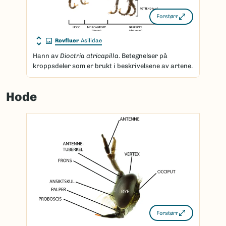
Forstørr
Rovfluer
Asilidae
Hann av
Dioctria atricapilla
. Betegnelser på
kroppsdeler som er brukt i beskrivelsene av artene.
Hode
Forstørr