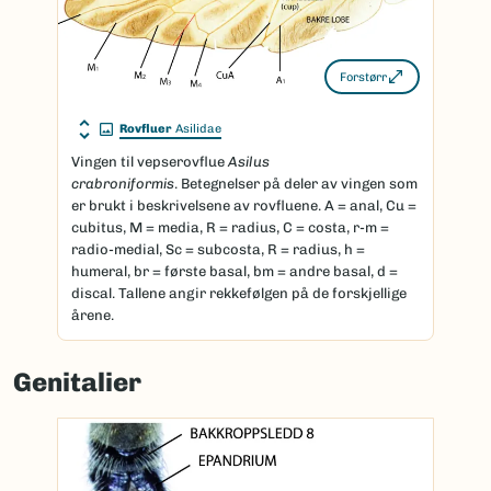
Forstørr
Rovfluer
Asilidae
Vingen til vepserovflue
Asilus
crabroniformis
. Betegnelser på deler av vingen som
er brukt i beskrivelsene av rovfluene. A = anal, Cu =
cubitus, M = media, R = radius, C = costa, r-m =
radio-medial, Sc = subcosta, R = radius, h =
humeral, br = første basal, bm = andre basal, d =
discal. Tallene angir rekkefølgen på de forskjellige
årene.
Genitalier