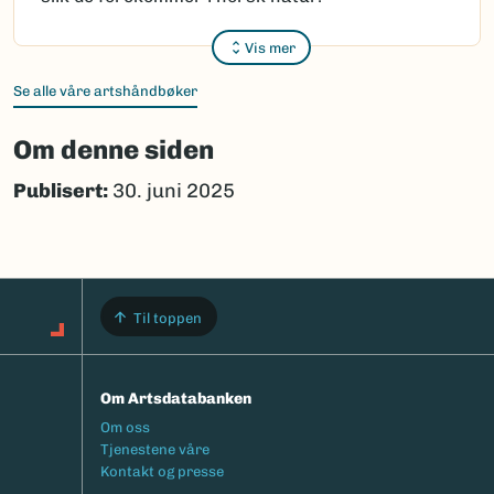
Vis mer
Se alle våre artshåndbøker
Om denne siden
Publisert:
30. juni 2025
Til toppen
Om Artsdatabanken
Footermeny
Om oss
Tjenestene våre
Kontakt og presse