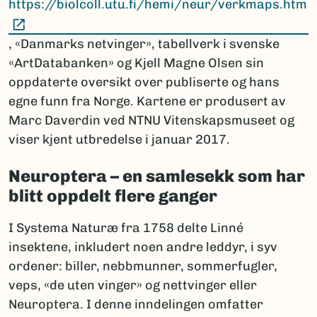
https://biolcoll.utu.fi/hemi/neur/verkmaps.htm
(Ekstern lenke)
, «Danmarks netvinger», tabellverk i svenske
«ArtDatabanken» og Kjell Magne Olsen sin
oppdaterte oversikt over publiserte og hans
egne funn fra Norge. Kartene er produsert av
Marc Daverdin ved NTNU Vitenskapsmuseet og
viser kjent utbredelse i januar 2017.
Neuroptera – en samlesekk som har
blitt oppdelt flere ganger
I Systema Naturæ fra 1758 delte Linné
insektene, inkludert noen andre leddyr, i syv
ordener: biller, nebbmunner, sommerfugler,
veps, «de uten vinger» og nettvinger eller
Neuroptera. I denne inndelingen omfatter