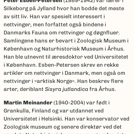
Peter Esben-Petersen
(1869-1942) var lærer i
Silkeborg på Jylland hvor han bodde det meste
av sitt liv. Han var spesielt interessert i
nettvinger, men forfattet også bindene i
Danmarks Fauna om rettvinger og døgnfluer.
Samlingene hans er bevart i Zoologisk Museum i
København og Naturhistorisk Museum i Århus.
Han ble utnevnt til æresdoktor ved Universitetet
i København. Esben-Petersen skrev en rekke
artikler om nettvinger i Danmark, men også om
nettvinger i «arktisk Norge». Han beskrev flere
arter, deriblant
Sisyra jutlandica
fra Århus.
Martin Meinander
(1940-2004) var født i
Grankulla, Finland og var utdannet ved
Universitetet i Helsinki. Han var konservator ved
Zoologisk museum og senere direktør ved det