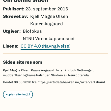
Publisert:
23. september 2016
Skrevet av
Kjell Magne Olsen
Kaare Aagaard
Utgiver
Biofokus
NTNU Vitenskapsmuseet
Lisens
CC BY 4.0 (Navngivelse)
Siden siteres som
Kjell Magne Olsen, Kaare Aagaard: Artshåndbok Nettvinger,
mudderfluer og kamelhalsfluer, Studien av Neuropterida
Hentet
08.08.2026
fra https://artsdatabanken.no/arter/artshandbok-nettvinger-mudderfluer-og-kamelhalsfluer/studien-av-neuropterida
Kopier sitering