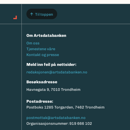
Til toppen
Om Artsdatabanken
Footermeny
Om oss
Tjenestene våre
Kontakt og presse
Meld inn feil på nettsider:
redaksjonen@artsdatabanken.no
Besøksadresse
Havnegata 9, 7010 Trondheim
Postadresse:
Postboks 1285 Torgarden, 7462 Trondheim
postmottak@artsdatabanken.no
Organisasjonsnummer: 919 666 102