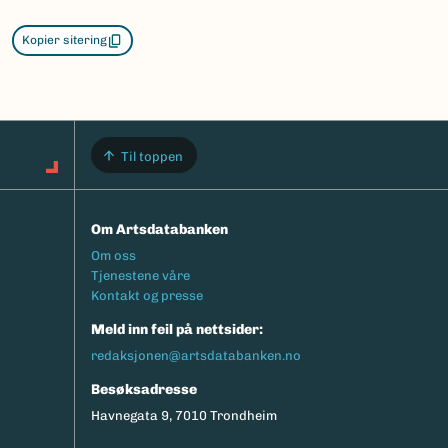
Kopier sitering
Til toppen
Om Artsdatabanken
Footermeny
Om oss
Tjenestene våre
Kontakt og presse
Meld inn feil på nettsider:
redaksjonen@artsdatabanken.no
Besøksadresse
Havnegata 9, 7010 Trondheim