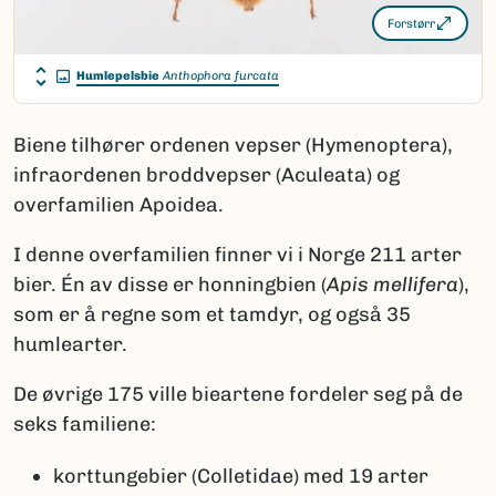
Forstørr
Humlepelsbie
Anthophora furcata
Biene tilhører ordenen vepser (Hymenoptera),
infraordenen broddvepser (Aculeata) og
overfamilien Apoidea.
I denne overfamilien finner vi i Norge 211 arter
bier. Én av disse er honningbien (
Apis mellifera
),
som er å regne som et tamdyr, og også 35
humlearter.
De øvrige 175 ville bieartene fordeler seg på de
seks familiene:
korttungebier (Colletidae) med 19 arter