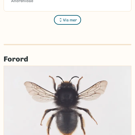
Andrenidae
Vis mer
Forord