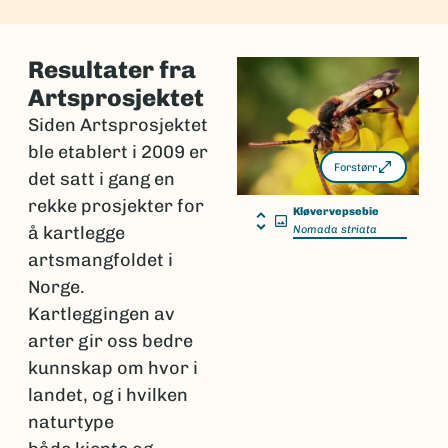
Resultater fra
Artsprosjektet
Siden Artsprosjektet
ble etablert i 2009 er
Forstørr
det satt i gang en
rekke prosjekter for
Kløvervepsebie
å kartlegge
Nomada striata
artsmangfoldet i
Norge.
Kartleggingen av
arter gir oss bedre
kunnskap om hvor i
landet, og i hvilken
naturtype