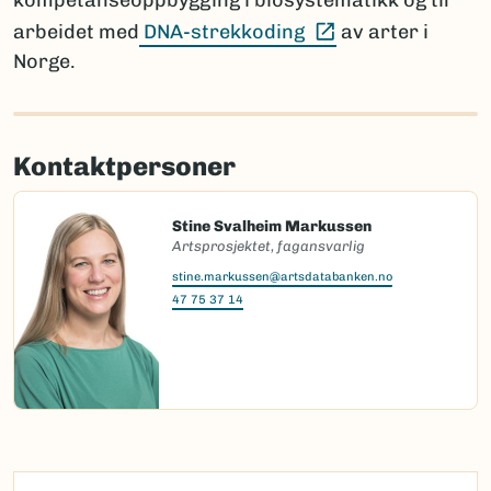
kompetanseoppbygging i biosystematikk og til
(Ekstern lenke)
arbeidet med
DNA-strekkoding
av arter i
Norge.
Kontaktpersoner
Stine Svalheim Markussen
Artsprosjektet, fagansvarlig
stine.markussen@artsdatabanken.no
47 75 37 14