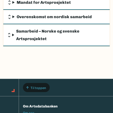
Mandat for Artsprosjektet
Overenskomst om nordisk samarbeid
Samarbeid – Norske og svenske
Artsprosjektet
Til toppen
Om Artsdatabanken
Footermeny
Om oss