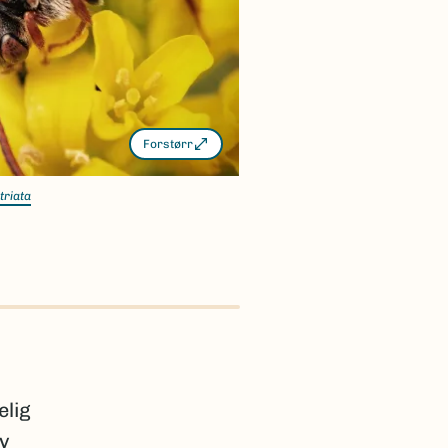
Forstørr
triata
elig
av