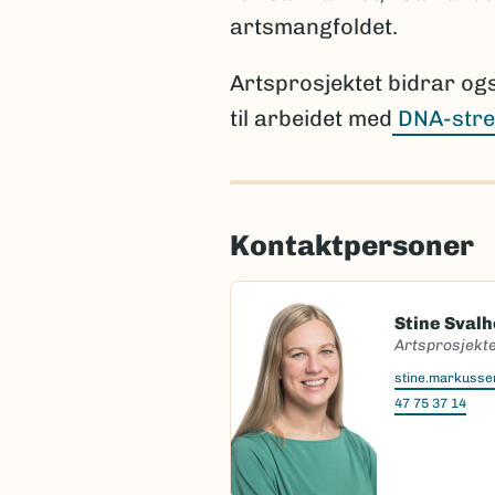
artsmangfoldet.
Artsprosjektet bidrar og
til arbeidet med
DNA-stre
Kontaktpersoner
Stine Sval
Artsprosjekte
stine.markuss
47 75 37 14