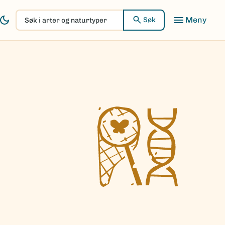
Søk
Søk
i
arter
og
naturtyper