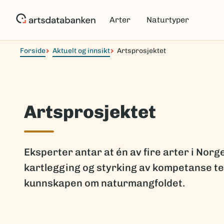
Hopp
til
Arter
Naturtyper
hovedinnhold
Forside
Aktuelt og innsikt
Artsprosjektet
Artsprosjektet
Eksperter antar at én av fire arter i Nor
kartlegging og styrking av kompetanse tet
kunnskapen om naturmangfoldet.