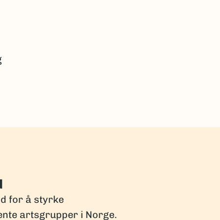
g
d
dd for å styrke
ente artsgrupper i Norge.