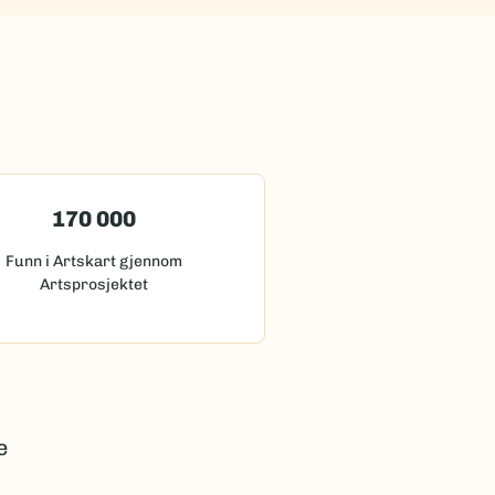
170 000
Funn i Artskart gjennom
Artsprosjektet
e