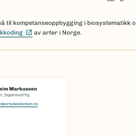
så til kompetanseoppbygging i biosystematikk 
(Ekstern lenke)
kkoding
av arter i Norge.
heim Markussen
t, fagansvarlig
en@artsdatabanken.no