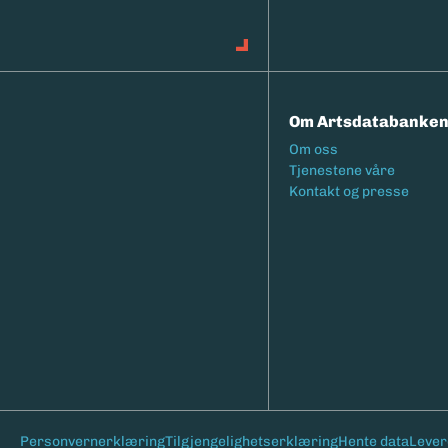
Om Artsdatabanke
Footermeny
Om oss
Tjenestene våre
Kontakt og presse
Bunntekst
Personvernerklæring
Tilgjengelighetserklæring
Hente data
Lever