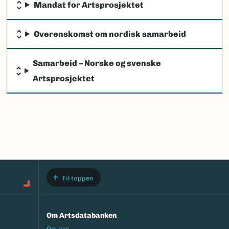
Mandat for Artsprosjektet
Overenskomst om nordisk samarbeid
Samarbeid – Norske og svenske
Artsprosjektet
Til toppen
Om Artsdatabanken
Footermeny
Om oss