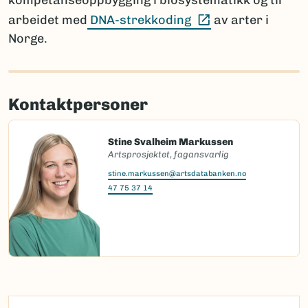
kompetanseoppbygging i biosystematikk og til
(Ekstern lenke)
arbeidet med
DNA-strekkoding
av arter i
Norge.
Kontaktpersoner
Stine Svalheim Markussen
Artsprosjektet, fagansvarlig
stine.markussen@artsdatabanken.no
47 75 37 14