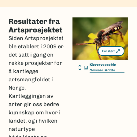
Resultater fra
Artsprosjektet
Siden Artsprosjektet
ble etablert i 2009 er
Forstørr
det satt i gang en
rekke prosjekter for
Kløvervepsebie
å kartlegge
Nomada striata
artsmangfoldet i
Norge.
Kartleggingen av
arter gir oss bedre
kunnskap om hvor i
landet, og i hvilken
naturtype