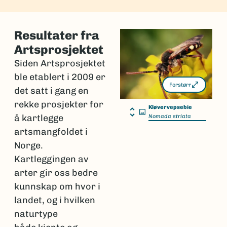
Resultater fra
Artsprosjektet
Siden Artsprosjektet
ble etablert i 2009 er
Forstørr
det satt i gang en
rekke prosjekter for
Kløvervepsebie
å kartlegge
Nomada striata
artsmangfoldet i
Norge.
Kartleggingen av
arter gir oss bedre
kunnskap om hvor i
landet, og i hvilken
naturtype