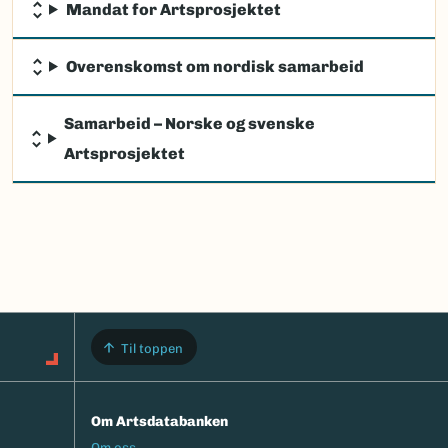
Mandat for Artsprosjektet
Overenskomst om nordisk samarbeid
Samarbeid – Norske og svenske
Artsprosjektet
Til toppen
Om Artsdatabanken
Footermeny
Om oss