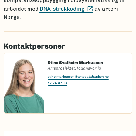
kompetanseoppbygging i biosystematikk og til
(Ekstern lenke)
arbeidet med
DNA-strekkoding
av arter i
Norge.
Kontaktpersoner
Stine Svalheim Markussen
Artsprosjektet, fagansvarlig
stine.markussen@artsdatabanken.no
47 75 37 14