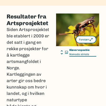
Resultater fra
Artsprosjektet
Siden Artsprosjektet
ble etablert i 2009 er
Forstørr
det satt i gang en
rekke prosjekter for
Kløvervepsebie
å kartlegge
Nomada striata
artsmangfoldet i
Norge.
Kartleggingen av
arter gir oss bedre
kunnskap om hvor i
landet, og i hvilken
naturtype