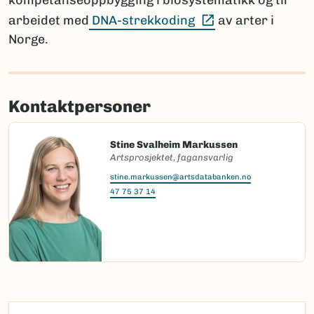
kompetanseoppbygging i biosystematikk og til
(Ekstern lenke)
arbeidet med
DNA-strekkoding
av arter i
Norge.
Kontaktpersoner
Stine Svalheim Markussen
Artsprosjektet, fagansvarlig
stine.markussen@artsdatabanken.no
47 75 37 14