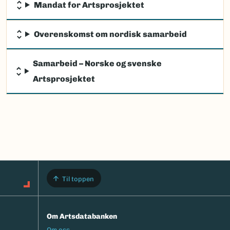
Mandat for Artsprosjektet
Overenskomst om nordisk samarbeid
Samarbeid – Norske og svenske
Artsprosjektet
Til toppen
Om Artsdatabanken
Footermeny
Om oss