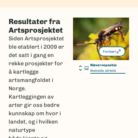
Resultater fra
Artsprosjektet
Siden Artsprosjektet
ble etablert i 2009 er
Forstørr
det satt i gang en
rekke prosjekter for
Kløvervepsebie
å kartlegge
Nomada striata
artsmangfoldet i
Norge.
Kartleggingen av
arter gir oss bedre
kunnskap om hvor i
landet, og i hvilken
naturtype