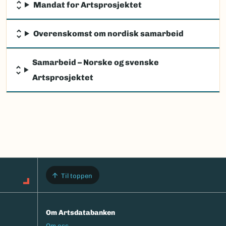
Mandat for Artsprosjektet
Overenskomst om nordisk samarbeid
Samarbeid – Norske og svenske
Artsprosjektet
Til toppen
Om Artsdatabanken
Footermeny
Om oss