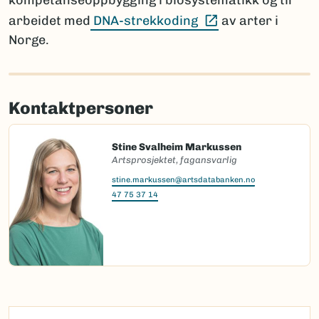
kompetanseoppbygging i biosystematikk og til
(Ekstern lenke)
arbeidet med
DNA-strekkoding
av arter i
Norge.
Kontaktpersoner
Stine Svalheim Markussen
Artsprosjektet, fagansvarlig
stine.markussen@artsdatabanken.no
47 75 37 14