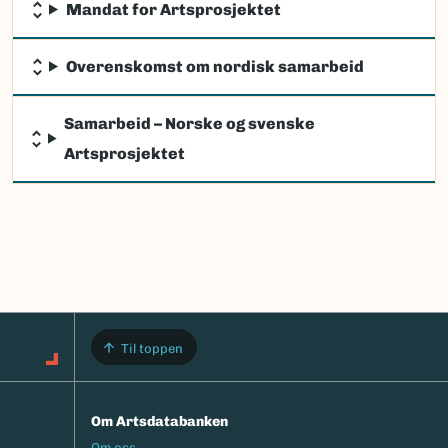
Mandat for Artsprosjektet
Overenskomst om nordisk samarbeid
Samarbeid – Norske og svenske
Artsprosjektet
Til toppen
Om Artsdatabanken
Footermeny
Om oss