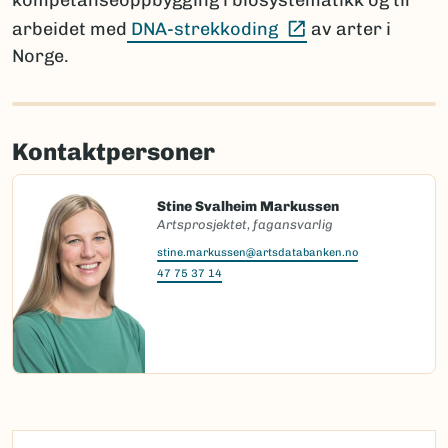
kompetanseoppbygging i biosystematikk og til
(Ekstern lenke)
arbeidet med
DNA-strekkoding
av arter i
Norge.
Kontaktpersoner
Stine Svalheim Markussen
Artsprosjektet, fagansvarlig
stine.markussen@artsdatabanken.no
47 75 37 14