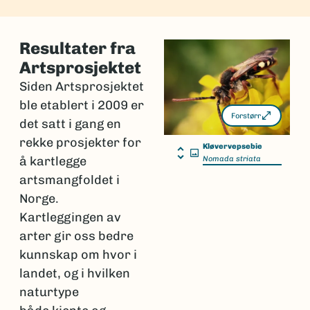
Resultater fra
Artsprosjektet
Siden Artsprosjektet
ble etablert i 2009 er
Forstørr
det satt i gang en
rekke prosjekter for
Kløvervepsebie
å kartlegge
Nomada striata
artsmangfoldet i
Norge.
Kartleggingen av
arter gir oss bedre
kunnskap om hvor i
landet, og i hvilken
naturtype