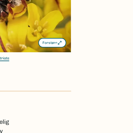
Forstørr
triata
elig
av