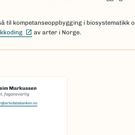
så til kompetanseoppbygging i biosystematikk 
(Ekstern lenke)
kkoding
av arter i Norge.
heim Markussen
t, fagansvarlig
en@artsdatabanken.no