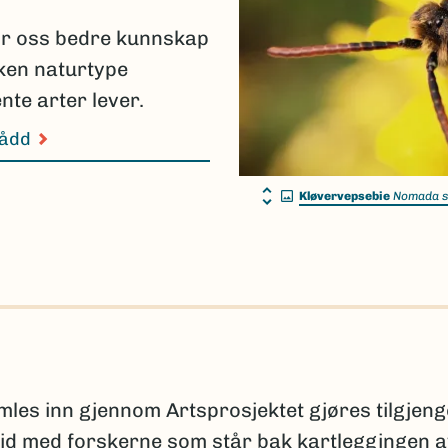
ir oss bedre kunnskap
lken naturtype
nte arter lever.
nådd
Kløvervepsebie
Nomada s
s inn gjennom Artsprosjektet gjøres tilgjeng
id med forskerne som står bak kartleggingen 