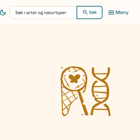
Søk
Søk
i
arter
og
naturtyper