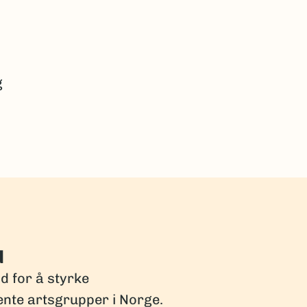
g
d
dd for å styrke
ente artsgrupper i Norge.