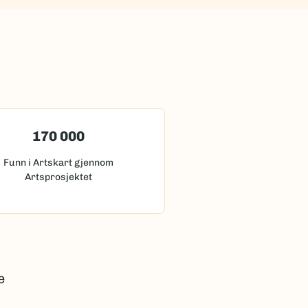
170 000
Funn i Artskart gjennom
Artsprosjektet
e