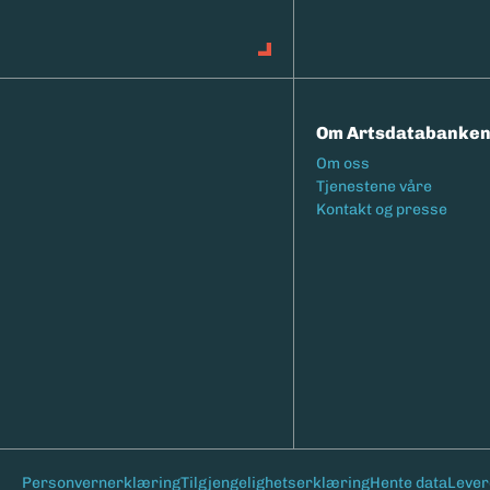
Om Artsdatabanke
Footermeny
Om oss
Tjenestene våre
Kontakt og presse
Bunntekst
Personvernerklæring
Tilgjengelighetserklæring
Hente data
Lever