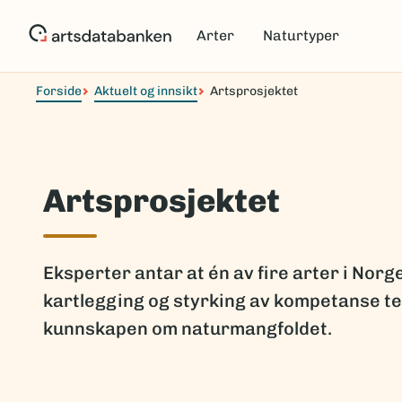
Hopp
til
Arter
Naturtyper
hovedinnhold
Forside
Aktuelt og innsikt
Artsprosjektet
Artsprosjektet
Eksperter antar at én av fire arter i Nor
kartlegging og styrking av kompetanse tet
kunnskapen om naturmangfoldet.