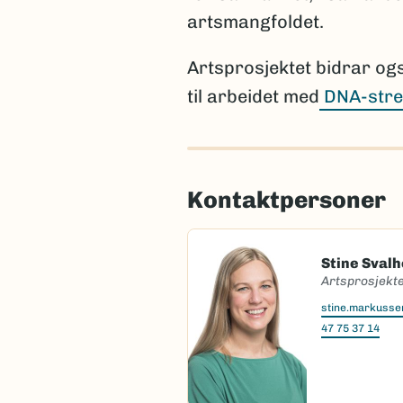
artsmangfoldet.
Artsprosjektet bidrar og
til arbeidet med
DNA-stre
Kontaktpersoner
Stine Sval
Artsprosjekte
stine.markuss
47 75 37 14