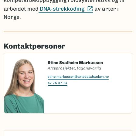
kompetanseoppbygging i biosystematikk og til
(Ekstern lenke)
arbeidet med
DNA-strekkoding
av arter i
Norge.
Kontaktpersoner
Stine Svalheim Markussen
Artsprosjektet, fagansvarlig
stine.markussen@artsdatabanken.no
47 75 37 14