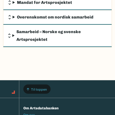
Mandat for Artsprosjektet
Overenskomst om nordisk samarbeid
Samarbeid – Norske og svenske
Artsprosjektet
Til toppen
Om Artsdatabanken
Footermeny
Om oss