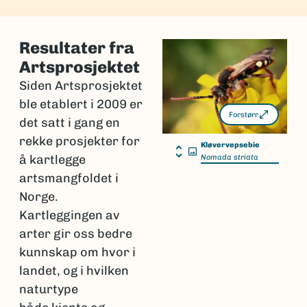
Resultater fra
Artsprosjektet
Siden Artsprosjektet
ble etablert i 2009 er
Forstørr
det satt i gang en
rekke prosjekter for
Kløvervepsebie
å kartlegge
Nomada striata
artsmangfoldet i
Norge.
Kartleggingen av
arter gir oss bedre
kunnskap om hvor i
landet, og i hvilken
naturtype