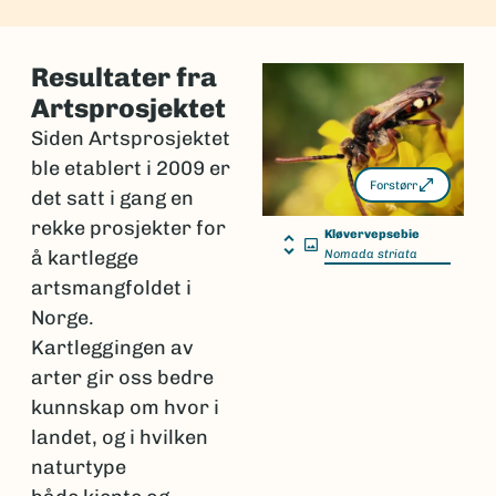
Resultater fra
Artsprosjektet
Siden Artsprosjektet
ble etablert i 2009 er
Forstørr
det satt i gang en
rekke prosjekter for
Kløvervepsebie
å kartlegge
Nomada striata
artsmangfoldet i
Norge.
Kartleggingen av
arter gir oss bedre
kunnskap om hvor i
landet, og i hvilken
naturtype