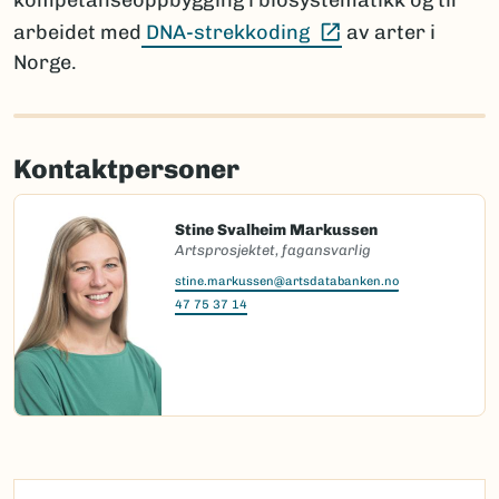
kompetanseoppbygging i biosystematikk og til
(Ekstern lenke)
arbeidet med
DNA-strekkoding
av arter i
Norge.
Kontaktpersoner
Stine Svalheim Markussen
Artsprosjektet, fagansvarlig
stine.markussen@artsdatabanken.no
47 75 37 14