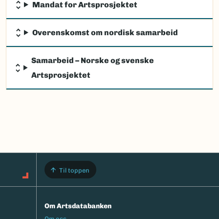
Mandat for Artsprosjektet
Overenskomst om nordisk samarbeid
Samarbeid – Norske og svenske
Artsprosjektet
Til toppen
Om Artsdatabanken
Footermeny
Om oss