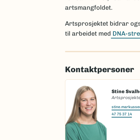
artsmangfoldet.
Artsprosjektet bidrar og
til arbeidet med
DNA-stre
Kontaktpersoner
Stine Sval
Artsprosjekte
stine.markuss
47 75 37 14