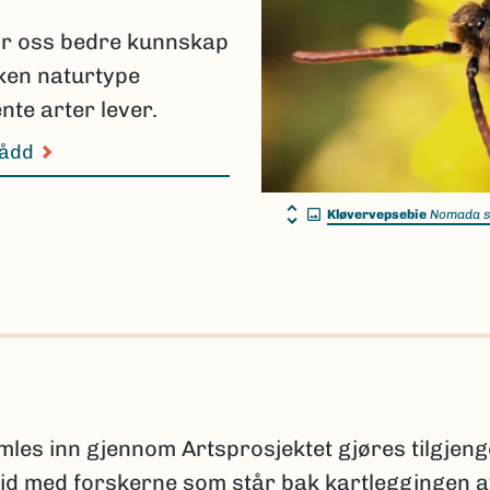
ir oss bedre kunnskap
lken naturtype
nte arter lever.
nådd
Kløvervepsebie
Nomada s
s inn gjennom Artsprosjektet gjøres tilgjeng
id med forskerne som står bak kartleggingen 