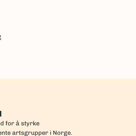
g
d
dd for å styrke
ente artsgrupper i Norge.