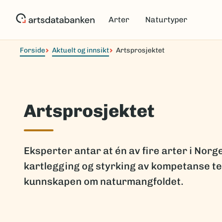
Hopp
til
Arter
Naturtyper
hovedinnhold
Forside
Aktuelt og innsikt
Artsprosjektet
Artsprosjektet
Eksperter antar at én av fire arter i Nor
kartlegging og styrking av kompetanse tet
kunnskapen om naturmangfoldet.