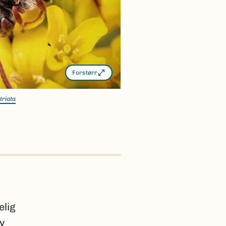
Forstørr
triata
elig
av