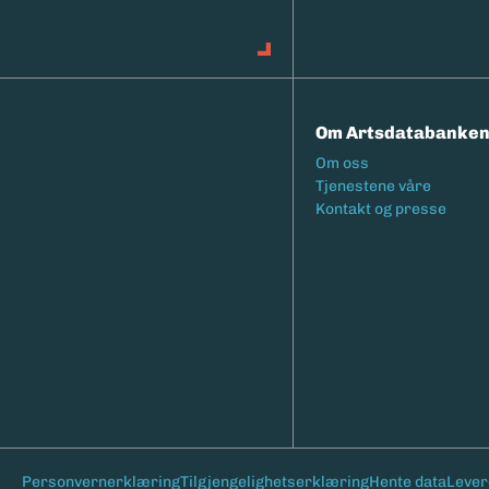
Om Artsdatabanke
Footermeny
Om oss
Tjenestene våre
Kontakt og presse
Bunntekst
Personvernerklæring
Tilgjengelighetserklæring
Hente data
Lever