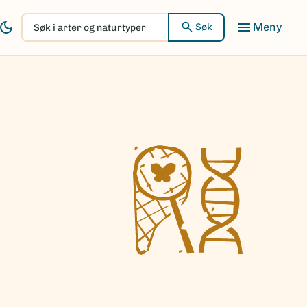
Søk
Søk
i
arter
og
naturtyper