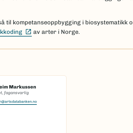
så til kompetanseoppbygging i biosystematikk 
(Ekstern lenke)
kkoding
av arter i Norge.
heim Markussen
t, fagansvarlig
en@artsdatabanken.no