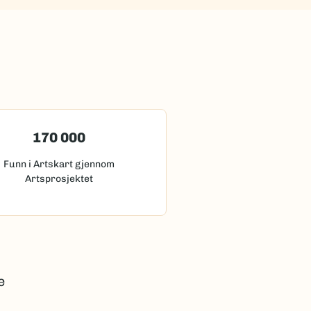
170 000
Funn i Artskart gjennom
Artsprosjektet
e