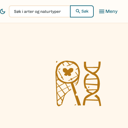
Søk
Søk
i
arter
og
naturtyper