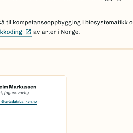
så til kompetanseoppbygging i biosystematikk 
(Ekstern lenke)
kkoding
av arter i Norge.
heim Markussen
t, fagansvarlig
en@artsdatabanken.no