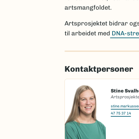
artsmangfoldet.
Artsprosjektet bidrar og
til arbeidet med
DNA-stre
Kontaktpersoner
Stine Sval
Artsprosjekte
stine.markuss
47 75 37 14