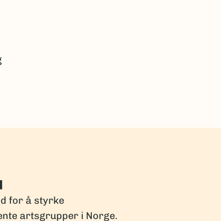
g
d
dd for å styrke
ente artsgrupper i Norge.