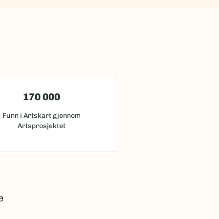
170 000
Funn i Artskart gjennom
Artsprosjektet
e