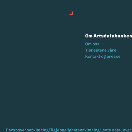
Om Artsdatabanke
Footermeny
Om oss
Tjenestene våre
Kontakt og presse
Bunntekst
Personvernerklæring
Tilgjengelighetserklæring
Hente data
Lever