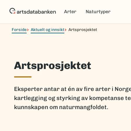
Hopp
til
Arter
Naturtyper
hovedinnhold
Forside
Aktuelt og innsikt
Artsprosjektet
Artsprosjektet
Eksperter antar at én av fire arter i Nor
kartlegging og styrking av kompetanse tet
kunnskapen om naturmangfoldet.