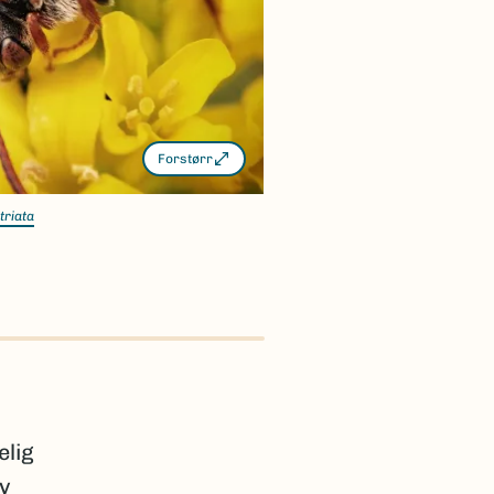
Forstørr
triata
elig
av