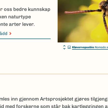
ir oss bedre kunnskap
lken naturtype
nte arter lever.
nådd
Kløvervepsebie
Nomada s
s inn gjennom Artsprosjektet gjøres tilgjeng
id med forskerne som står bak kartleggingen 