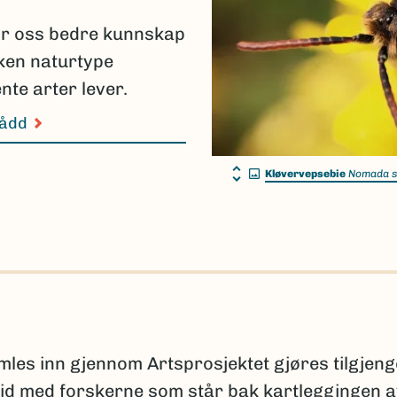
ir oss bedre kunnskap
lken naturtype
nte arter lever.
nådd
Kløvervepsebie
Nomada s
s inn gjennom Artsprosjektet gjøres tilgjeng
id med forskerne som står bak kartleggingen 