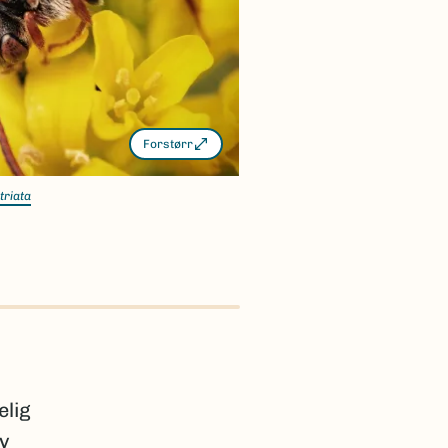
Forstørr
triata
elig
av