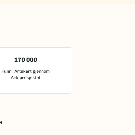
170 000
Funn i Artskart gjennom
Artsprosjektet
e