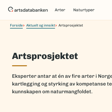
Hopp
til
Arter
Naturtyper
hovedinnhold
Forside
Aktuelt og innsikt
Artsprosjektet
Artsprosjektet
Eksperter antar at én av fire arter i Nor
kartlegging og styrking av kompetanse tet
kunnskapen om naturmangfoldet.