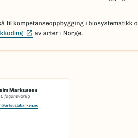
så til kompetanseoppbygging i biosystematikk 
(Ekstern lenke)
kkoding
av arter i Norge.
heim Markussen
t, fagansvarlig
en@artsdatabanken.no