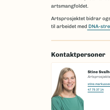
artsmangfoldet.
Artsprosjektet bidrar og
til arbeidet med
DNA-stre
Kontaktpersoner
Stine Sval
Artsprosjekte
stine.markuss
47 75 37 14