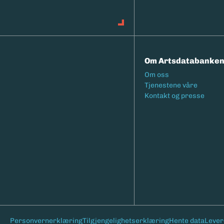
Om Artsdatabanke
Footermeny
Om oss
Tjenestene våre
Kontakt og presse
Bunntekst
Personvernerklæring
Tilgjengelighetserklæring
Hente data
Lever