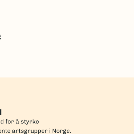
g
d
dd for å styrke
ente artsgrupper i Norge.