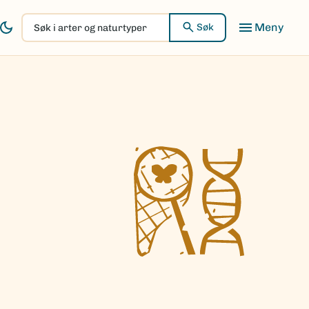
Søk
Søk
i
arter
og
naturtyper