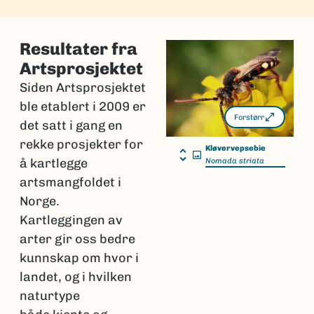
Resultater fra
Artsprosjektet
Siden Artsprosjektet
ble etablert i 2009 er
Forstørr
det satt i gang en
rekke prosjekter for
Kløvervepsebie
å kartlegge
Nomada striata
artsmangfoldet i
Norge.
Kartleggingen av
arter gir oss bedre
kunnskap om hvor i
landet, og i hvilken
naturtype