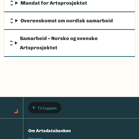
Mandat for Artsprosjektet
Overenskomst om nordisk samarbeid
Samarbeid – Norske og svenske
Artsprosjektet
Til toppen
Om Artsdatabanken
Footermeny
Om oss