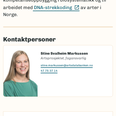
kompetanseoppbygging i biosystematikk og til
(Ekstern lenke)
arbeidet med
DNA-strekkoding
av arter i
Norge.
Kontaktpersoner
Stine Svalheim Markussen
Artsprosjektet, fagansvarlig
stine.markussen@artsdatabanken.no
47 75 37 14