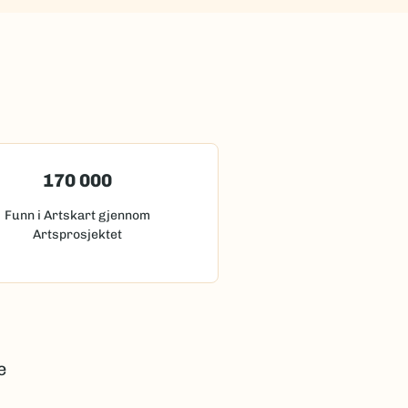
170 000
Funn i Artskart gjennom
Artsprosjektet
e