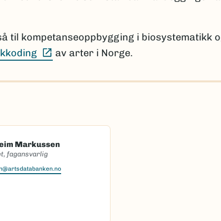
så til kompetanseoppbygging i biosystematikk 
(Ekstern lenke)
kkoding
av arter i Norge.
heim Markussen
t, fagansvarlig
en@artsdatabanken.no