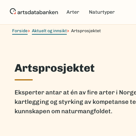
Hopp
til
Arter
Naturtyper
hovedinnhold
Forside
Aktuelt og innsikt
Artsprosjektet
Artsprosjektet
Eksperter antar at én av fire arter i Nor
kartlegging og styrking av kompetanse tet
kunnskapen om naturmangfoldet.