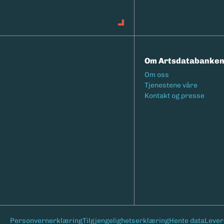
Om Artsdatabanke
Footermeny
Om oss
Tjenestene våre
Kontakt og presse
Bunntekst
Personvernerklæring
Tilgjengelighetserklæring
Hente data
Lever