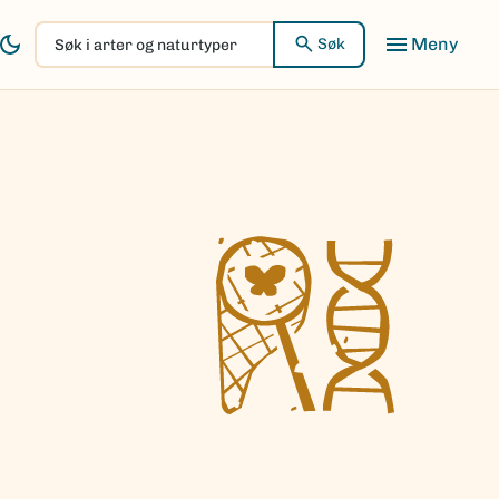
Søk
Søk
i
arter
og
naturtyper