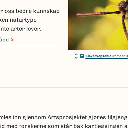
ir oss bedre kunnskap
lken naturtype
nte arter lever.
nådd
Kløvervepsebie
Nomada s
s inn gjennom Artsprosjektet gjøres tilgjeng
id med forskerne som står bak kartleggingen 