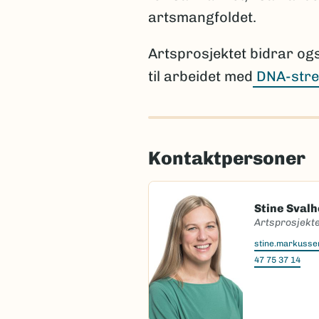
artsmangfoldet.
Artsprosjektet bidrar og
til arbeidet med
DNA-stre
Kontaktpersoner
Stine Sval
Artsprosjekte
stine.markuss
47 75 37 14