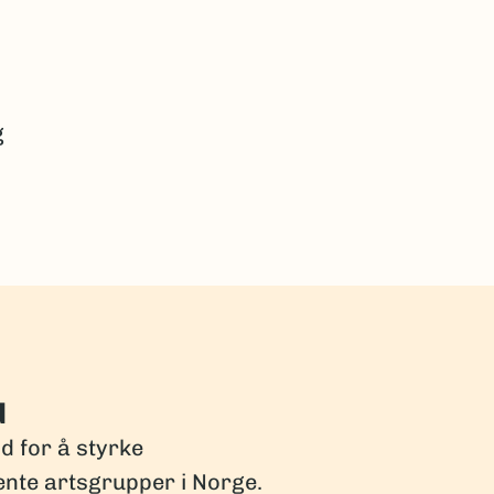
g
d
dd for å styrke
ente artsgrupper i Norge.