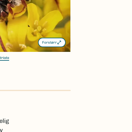
Forstørr
triata
elig
av