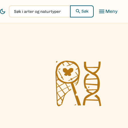
Søk
Søk
i
arter
og
naturtyper