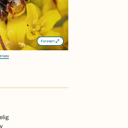
Forstørr
triata
elig
av