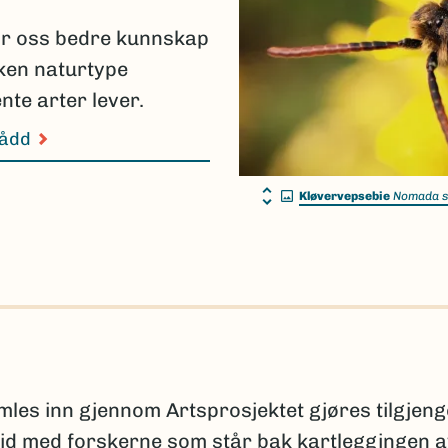
ir oss bedre kunnskap
lken naturtype
nte arter lever.
nådd
Kløvervepsebie
Nomada s
s inn gjennom Artsprosjektet gjøres tilgjeng
id med forskerne som står bak kartleggingen 