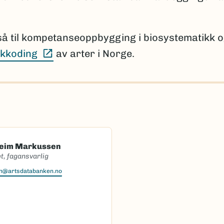
så til kompetanseoppbygging i biosystematikk 
(Ekstern lenke)
kkoding
av arter i Norge.
heim Markussen
t, fagansvarlig
en@artsdatabanken.no