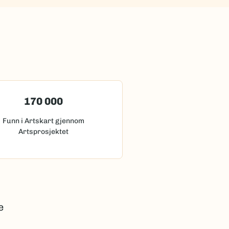
170 000
Funn i Artskart gjennom
Artsprosjektet
e