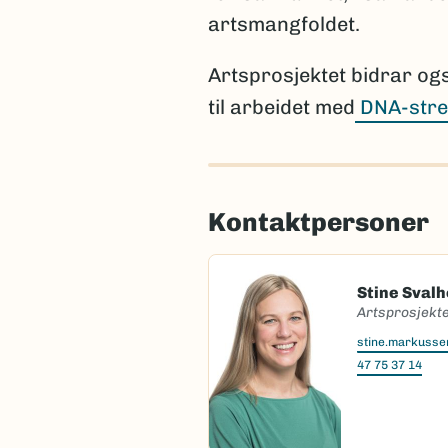
artsmangfoldet.
Artsprosjektet bidrar og
til arbeidet med
DNA-stre
Kontaktpersoner
Stine Sval
Artsprosjekte
stine.markuss
47 75 37 14