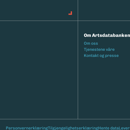
Om Artsdatabanke
Footermeny
Om oss
Tjenestene våre
Kontakt og presse
Bunntekst
Personvernerklæring
Tilgjengelighetserklæring
Hente data
Lever