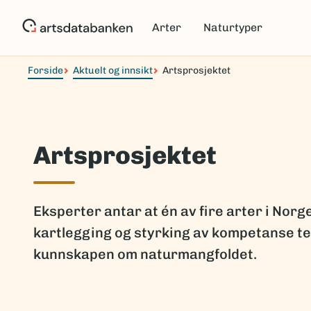
Hopp
til
Arter
Naturtyper
hovedinnhold
Forside
Aktuelt og innsikt
Artsprosjektet
Artsprosjektet
Eksperter antar at én av fire arter i Nor
kartlegging og styrking av kompetanse tet
kunnskapen om naturmangfoldet.