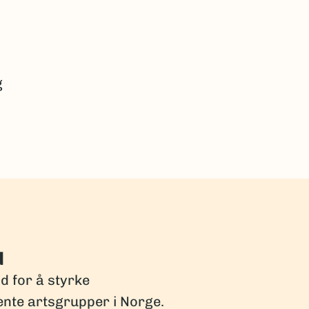
g
d
dd for å styrke
ente artsgrupper i Norge.