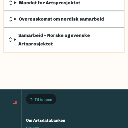
Mandat for Artsprosjektet
Overenskomst om nordisk samarbeid
Samarbeid – Norske og svenske
Artsprosjektet
Til toppen
Om Artsdatabanken
Footermeny
Om oss