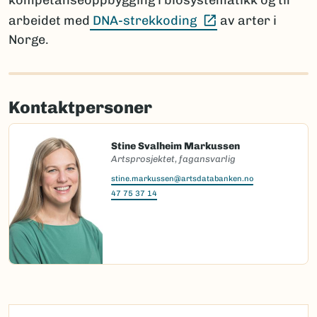
kompetanseoppbygging i biosystematikk og til
(Ekstern lenke)
arbeidet med
DNA-strekkoding
av arter i
Norge.
Kontaktpersoner
Stine Svalheim Markussen
Artsprosjektet, fagansvarlig
stine.markussen@artsdatabanken.no
47 75 37 14