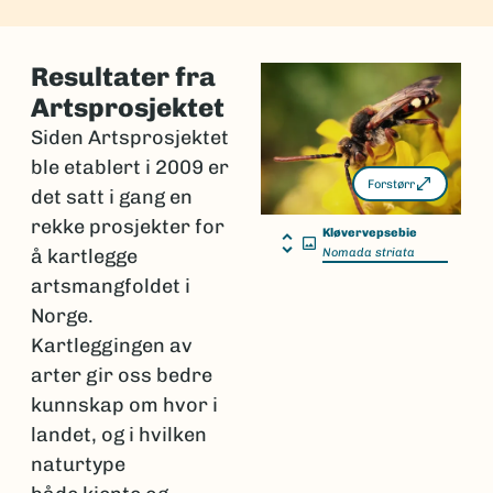
Resultater fra
Artsprosjektet
Siden Artsprosjektet
ble etablert i 2009 er
Forstørr
det satt i gang en
rekke prosjekter for
Kløvervepsebie
å kartlegge
Nomada striata
artsmangfoldet i
Norge.
Kartleggingen av
arter gir oss bedre
kunnskap om hvor i
landet, og i hvilken
naturtype