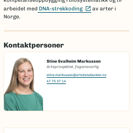
kompetanseoppbygging i biosystematikk og til
(Ekstern lenke)
arbeidet med
DNA-strekkoding
av arter i
Norge.
Kontaktpersoner
Stine Svalheim Markussen
Artsprosjektet, fagansvarlig
stine.markussen@artsdatabanken.no
47 75 37 14