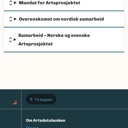
Mandat for Artsprosjektet
Overenskomst om nordisk samarbeid
Samarbeid – Norske og svenske
Artsprosjektet
Til toppen
Om Artsdatabanken
Footermeny
Om oss