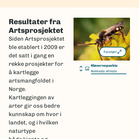
Resultater fra
Artsprosjektet
Siden Artsprosjektet
ble etablert i 2009 er
Forstørr
det satt i gang en
rekke prosjekter for
Kløvervepsebie
å kartlegge
Nomada striata
artsmangfoldet i
Norge.
Kartleggingen av
arter gir oss bedre
kunnskap om hvor i
landet, og i hvilken
naturtype