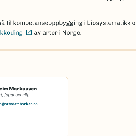
så til kompetanseoppbygging i biosystematikk 
(Ekstern lenke)
kkoding
av arter i Norge.
heim Markussen
t, fagansvarlig
en@artsdatabanken.no