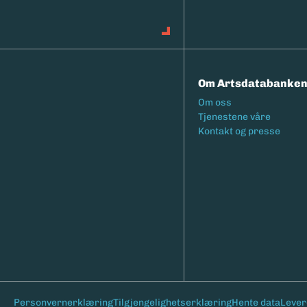
Om Artsdatabanke
Footermeny
Om oss
Tjenestene våre
Kontakt og presse
Bunntekst
Personvernerklæring
Tilgjengelighetserklæring
Hente data
Lever