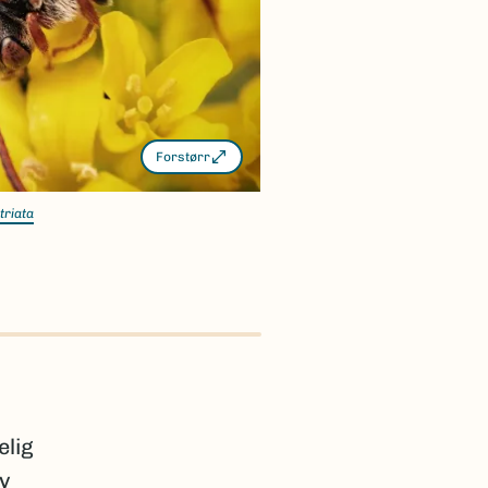
Forstørr
triata
elig
av