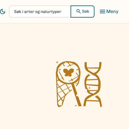
Søk
Søk
i
arter
og
naturtyper