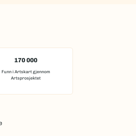
170 000
Funn i Artskart gjennom
Artsprosjektet
e