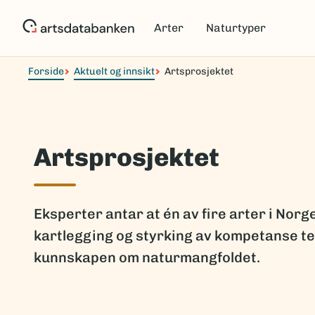
Hopp
til
Arter
Naturtyper
hovedinnhold
Forside
Aktuelt og innsikt
Artsprosjektet
Artsprosjektet
Eksperter antar at én av fire arter i Nor
kartlegging og styrking av kompetanse tet
kunnskapen om naturmangfoldet.