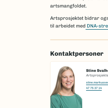
artsmangfoldet.
Artsprosjektet bidrar og
til arbeidet med
DNA-stre
Kontaktpersoner
Stine Sval
Artsprosjekte
stine.markuss
47 75 37 14