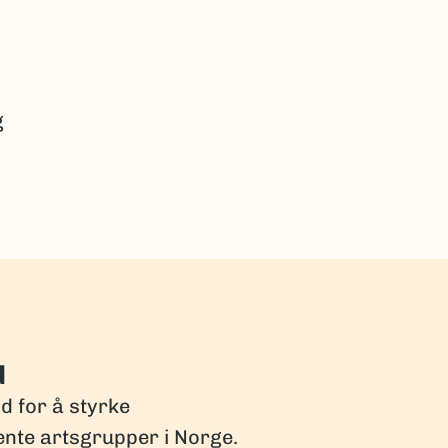
g
d
dd for å styrke
ente artsgrupper i Norge.