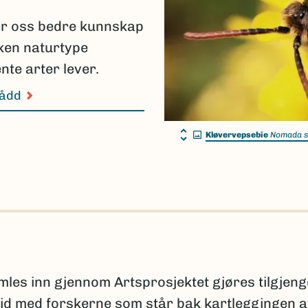
ir oss bedre kunnskap
lken naturtype
nte arter lever.
nådd
Kløvervepsebie
Nomada s
s inn gjennom Artsprosjektet gjøres tilgjeng
id med forskerne som står bak kartleggingen 