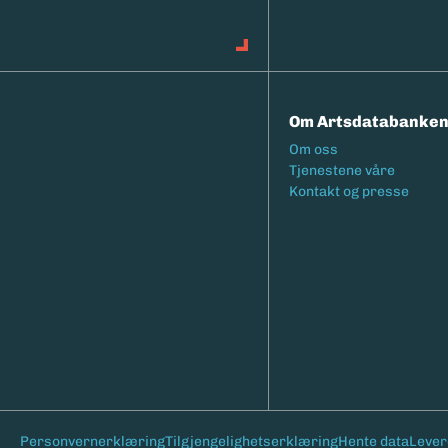
Om Artsdatabanke
Footermeny
Om oss
Tjenestene våre
Kontakt og presse
Bunntekst
Personvernerklæring
Tilgjengelighetserklæring
Hente data
Lever