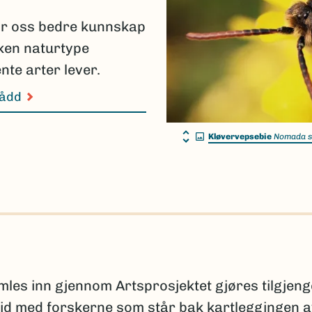
ir oss bedre kunnskap
lken naturtype
nte arter lever.
nådd
Kløvervepsebie
Nomada s
s inn gjennom Artsprosjektet gjøres tilgjeng
id med forskerne som står bak kartleggingen 