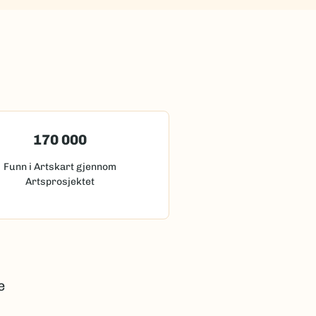
170 000
Funn i Artskart gjennom
Artsprosjektet
e