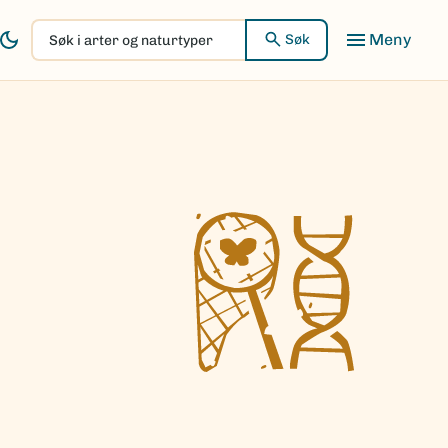
Søk
Søk
i
arter
og
naturtyper