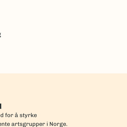
g
d
dd for å styrke
ente artsgrupper i Norge.