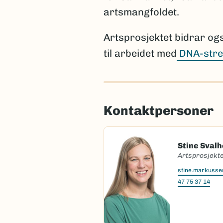
artsmangfoldet.
Artsprosjektet bidrar og
til arbeidet med
DNA-stre
Kontaktpersoner
Stine Sval
Artsprosjekte
stine.markuss
47 75 37 14