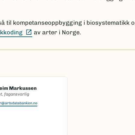
så til kompetanseoppbygging i biosystematikk 
(Ekstern lenke)
kkoding
av arter i Norge.
heim Markussen
t, fagansvarlig
en@artsdatabanken.no