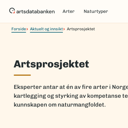
Hopp
til
Arter
Naturtyper
hovedinnhold
Forside
Aktuelt og innsikt
Artsprosjektet
Artsprosjektet
Eksperter antar at én av fire arter i Nor
kartlegging og styrking av kompetanse tet
kunnskapen om naturmangfoldet.