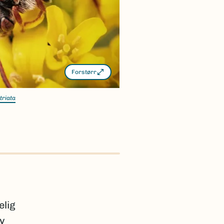
Forstørr
triata
elig
av