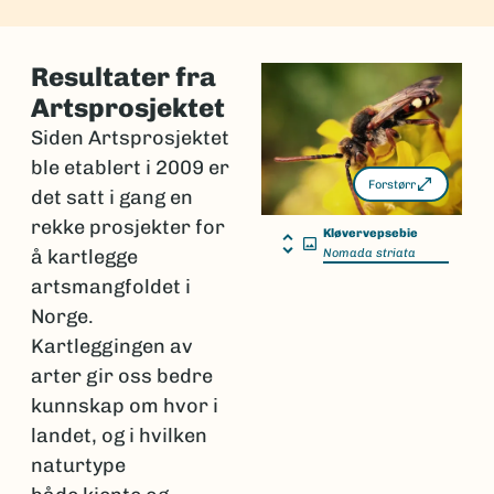
Resultater fra
Artsprosjektet
Siden Artsprosjektet
ble etablert i 2009 er
Forstørr
det satt i gang en
rekke prosjekter for
Kløvervepsebie
å kartlegge
Nomada striata
artsmangfoldet i
Norge.
Kartleggingen av
arter gir oss bedre
kunnskap om hvor i
landet, og i hvilken
naturtype