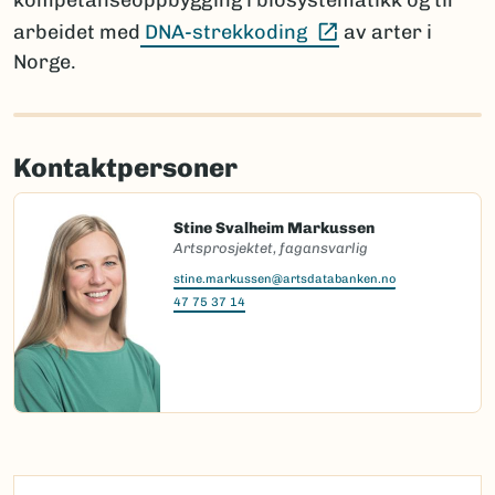
kompetanseoppbygging i biosystematikk og til
(Ekstern lenke)
arbeidet med
DNA-strekkoding
av arter i
Norge.
Kontaktpersoner
Stine Svalheim Markussen
Artsprosjektet, fagansvarlig
stine.markussen@artsdatabanken.no
47 75 37 14