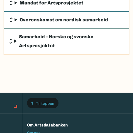
Mandat for Artsprosjektet
Overenskomst om nordisk samarbeid
Samarbeid – Norske og svenske
Artsprosjektet
Til toppen
Om Artsdatabanken
Footermeny
Om oss