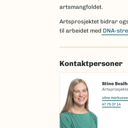
artsmangfoldet.
Artsprosjektet bidrar og
til arbeidet med
DNA-stre
Kontaktpersoner
Stine Sval
Artsprosjekte
stine.markuss
47 75 37 14