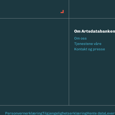
Om Artsdatabanke
Footermeny
Om oss
Tjenestene våre
Kontakt og presse
Bunntekst
Personvernerklæring
Tilgjengelighetserklæring
Hente data
Lever