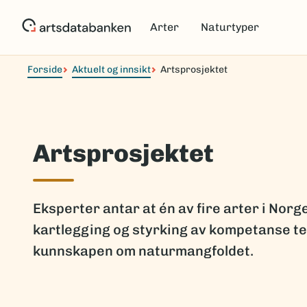
Hopp
til
Arter
Naturtyper
hovedinnhold
Forside
Aktuelt og innsikt
Artsprosjektet
Artsprosjektet
Eksperter antar at én av fire arter i Nor
kartlegging og styrking av kompetanse tet
kunnskapen om naturmangfoldet.