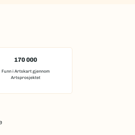
170 000
Funn i Artskart gjennom
Artsprosjektet
e