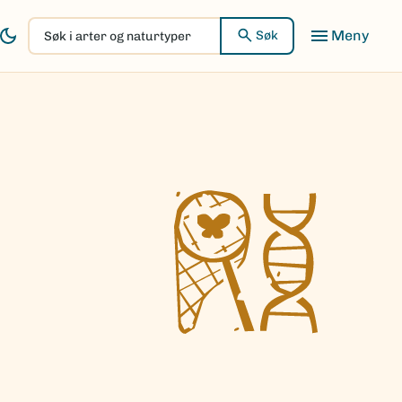
Søk
Søk
i
arter
og
naturtyper