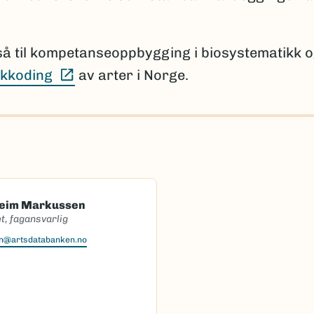
så til kompetanseoppbygging i biosystematikk 
(Ekstern lenke)
kkoding
av arter i Norge.
heim Markussen
t, fagansvarlig
en@artsdatabanken.no