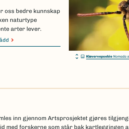
ir oss bedre kunnskap
lken naturtype
nte arter lever.
nådd
Kløvervepsebie
Nomada s
s inn gjennom Artsprosjektet gjøres tilgjeng
id med forskerne som står bak kartleggingen 