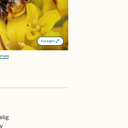
Forstørr
triata
elig
av