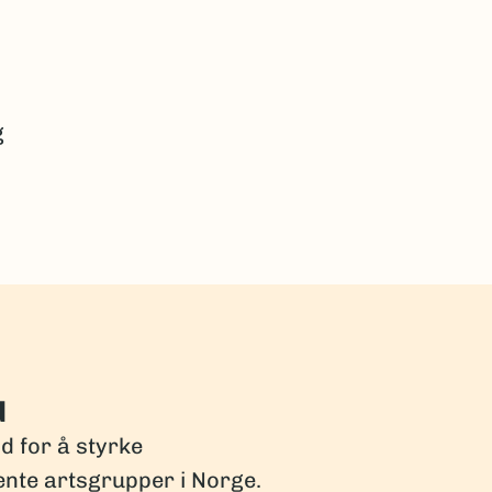
g
d
dd for å styrke
ente artsgrupper i Norge.