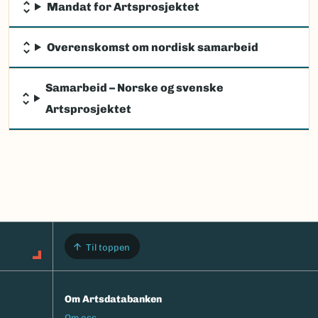
Mandat for Artsprosjektet
Overenskomst om nordisk samarbeid
Samarbeid – Norske og svenske
Artsprosjektet
Til toppen
Om Artsdatabanken
Footermeny
Om oss