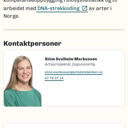
kompetanseoppbygging i biosystematikk og til
(Ekstern lenke)
arbeidet med
DNA-strekkoding
av arter i
Norge.
Kontaktpersoner
Stine Svalheim Markussen
Artsprosjektet, fagansvarlig
stine.markussen@artsdatabanken.no
47 75 37 14