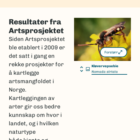
Resultater fra
Artsprosjektet
Siden Artsprosjektet
ble etablert i 2009 er
Forstørr
det satt i gang en
rekke prosjekter for
Kløvervepsebie
å kartlegge
Nomada striata
artsmangfoldet i
Norge.
Kartleggingen av
arter gir oss bedre
kunnskap om hvor i
landet, og i hvilken
naturtype