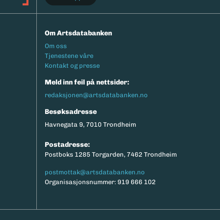
Om Artsdatabanken
Footermeny
Om oss
Tjenestene våre
Kontakt og presse
Meld inn feil på nettsider:
redaksjonen@artsdatabanken.no
Besøksadresse
Havnegata 9, 7010 Trondheim
Postadresse:
Postboks 1285 Torgarden, 7462 Trondheim
postmottak@artsdatabanken.no
Organisasjonsnummer: 919 666 102