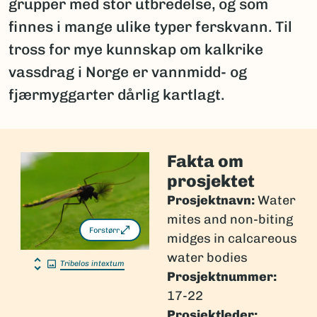
grupper med stor utbredelse, og som
finnes i mange ulike typer ferskvann. Til
tross for mye kunnskap om kalkrike
vassdrag i Norge er vannmidd- og
fjærmyggarter dårlig kartlagt.
Fakta om
prosjektet
Prosjektnavn:
Water
mites and non-biting
Forstørr
midges in calcareous
water bodies
Tribelos intextum
Prosjektnummer:
17-22
Prosjektleder: