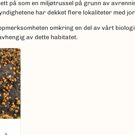
e sett på som en miljøtrussel på grunn av avrenni
myndighetene har dekket flere lokaliteter med jor
 oppmerksomheten omkring en del av vårt biolog
vhengig av dette habitatet.