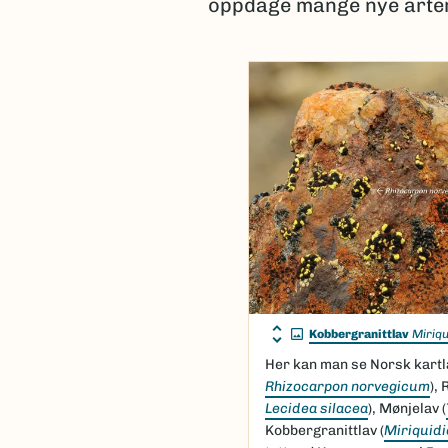
oppdage mange nye arter 
Kobbergranittlav
Miriqu
Her kan man se Norsk kartla
Rhizocarpon norvegicum
),
Lecidea silacea
), Mønjelav (
Kobbergranittlav (
Miriquidi