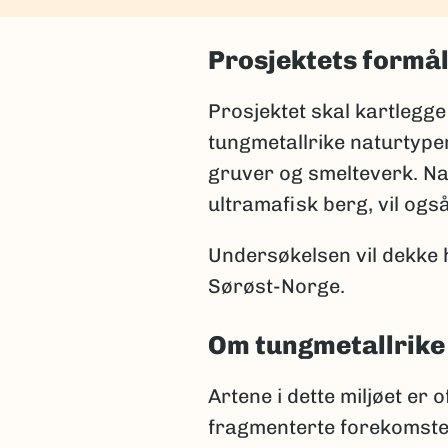
Prosjektets formå
Prosjektet skal kartlegge
tungmetallrike naturtyper
gruver og smelteverk. Na
ultramafisk berg, vil ogs
Undersøkelsen vil dekke 
Sørøst-Norge.
Om tungmetallrike
Artene i dette miljøet e
fragmenterte forekomster