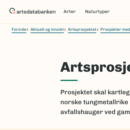
Hopp
til
Arter
Naturtyper
hovedinnhold
Forside
Aktuelt og innsikt
Artsprosjektet
Prosjekter med
Artsprosj
Prosjektet skal kartleg
norske tungmetallrike 
avfallshauger ved gam