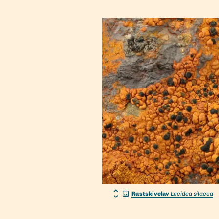
Rustskivelav
Lecidea silacea