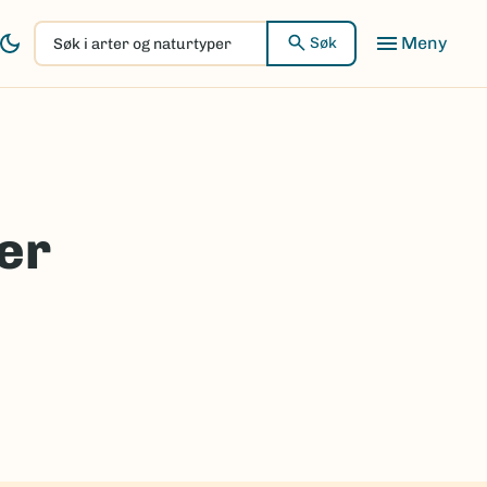
Søk
Søk
i
arter
og
naturtyper
er