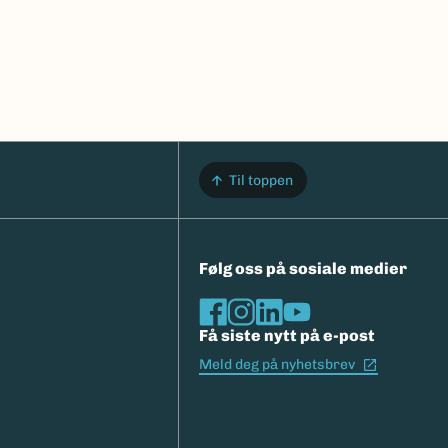
Til toppen
Følg oss på sosiale medier
Få siste nytt på e-post
(Ekstern l
Meld deg på nyhetsbrev