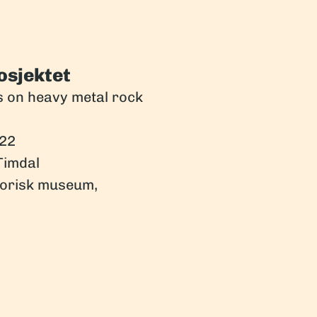
osjektet
 on heavy metal rock
22
Timdal
orisk museum,