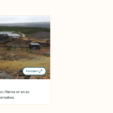
Forstørr
n i Røros er en av
dersøkes.