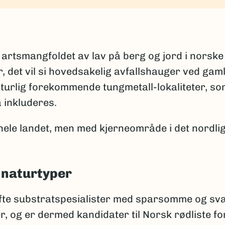
l
 artsmangfoldet av lav på berg og jord i norske
, det vil si hovedsakelig avfallshauger ved gam
turlig forekommende tungmetall-lokaliteter, s
å inkluderes.
hele landet, men med kjerneområde i det nordli
 naturtyper
r ofte substratspesialister med sparsomme og sv
, og er dermed kandidater til Norsk rødliste fo