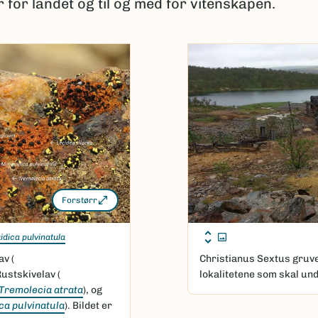
for landet og til og med for vitenskapen.
Forstørr
idica pulvinatula
v (
Christianus Sextus gruve
 Rustskivelav (
lokalitetene som skal un
Tremolecia atrata
), og
ca pulvinatula
). Bildet er