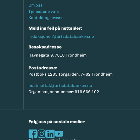
Footermeny
Om oss
Tjenestene våre
Kontakt og presse
Meld inn feil på nettsider:
redaksjonen@artsdatabanken.no
Besøksadresse
Havnegata 9, 7010 Trondheim
Postadresse:
Postboks 1285 Torgarden, 7462 Trondheim
postmottak@artsdatabanken.no
Organisasjonsnummer: 919 666 102
Følg oss på sosiale medier