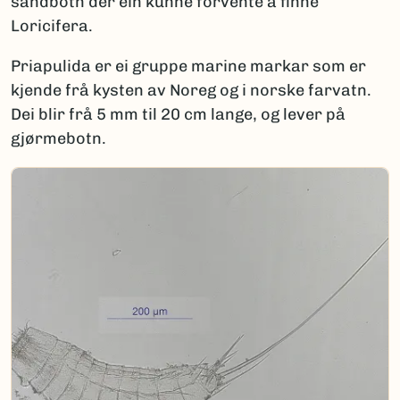
sandbotn der ein kunne forvente å finne
Loricifera.
Priapulida er ei gruppe marine markar som er
kjende frå kysten av Noreg og i norske farvatn.
Dei blir frå 5 mm til 20 cm lange, og lever på
gjørmebotn.