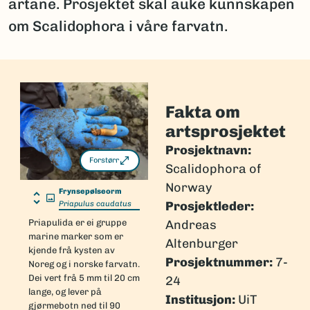
artane. Prosjektet skal auke kunnskapen
om Scalidophora i våre farvatn.
Fakta om
artsprosjektet
Prosjektnavn:
Forstørr
Scalidophora of
Norway
Frynsepølseorm
Prosjektleder:
Priapulus caudatus
Priapulida er ei gruppe
Andreas
marine marker som er
Altenburger
kjende frå kysten av
Prosjektnummer:
7-
Noreg og i norske farvatn.
Dei vert frå 5 mm til 20 cm
24
lange, og lever på
Institusjon:
UiT
gjørmebotn ned til 90