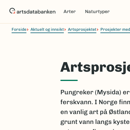
Hopp
til
Arter
Naturtyper
hovedinnhold
Forside
Aktuelt og innsikt
Artsprosjektet
Prosjekter med
Artsprosj
Pungreker (Mysida) er 
ferskvann. I Norge fin
en vanlig art på Østla
grunt vann langs kyst