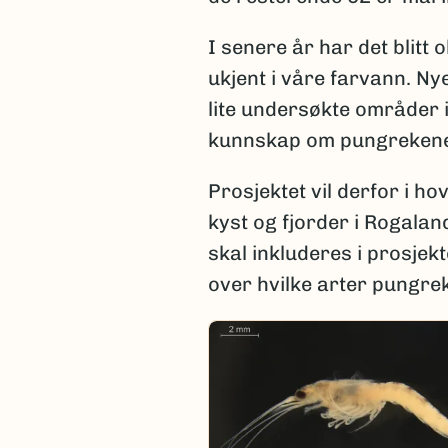
I senere år har det blitt
ukjent i våre farvann. N
lite undersøkte områder i 
kunnskap om pungrekene
Prosjektet vil derfor i h
kyst og fjorder i Rogalan
skal inkluderes i prosjek
over hvilke arter pungre