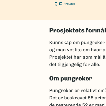
Praunus
Prosjektets formå
Kunnskap om pungreker er 
og man vet lite om hvor a
Prosjektet har som mål å
det tilgjengelig for alle.
Om pungreker
Pungreker er relativt sm
Det er beskrevet 55 arte
de resterende 52 er mari