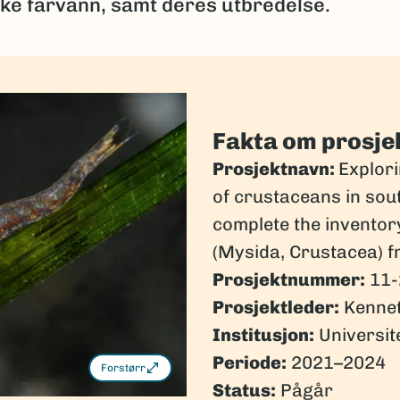
ske farvann, samt deres utbredelse.
Fakta om prosje
Prosjektnavn:
Explor
of crustaceans in so
complete the invento
(Mysida, Crustacea) 
Prosjektnummer:
11-
Prosjektleder:
Kenne
Institusjon:
Universite
Periode:
2021–2024
Forstørr
Status:
Pågår