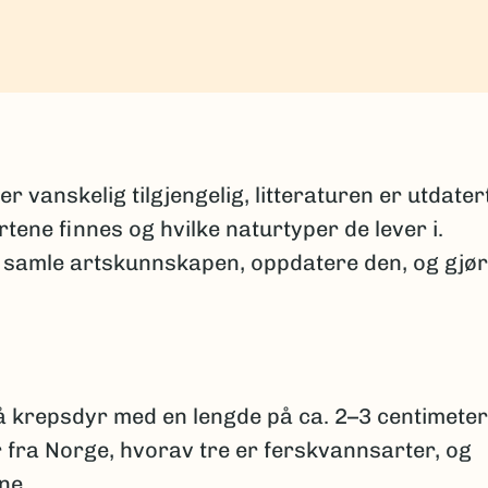
l
vanskelig tilgjengelig, litteraturen er utdater
rtene finnes og hvilke naturtyper de lever i.
 samle artskunnskapen, oppdatere den, og gjø
å krepsdyr med en lengde på ca. 2–3 centimeter
r fra Norge, hvorav tre er ferskvannsarter, og
ne.