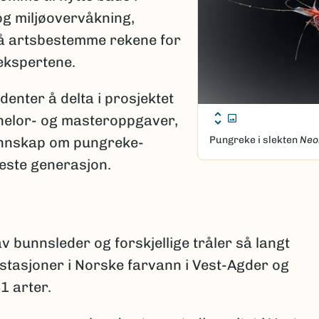
og miljøovervåkning,
g å artsbestemme rekene for
 ekspertene.
udenter å delta i prosjektet
helor- og masteroppgaver,
unnskap om pungreke-
Pungreke i slekten
Neo
neste generasjon.
av bunnsleder og forskjellige tråler så langt
stasjoner i Norske farvann i Vest-Agder og
1 arter.