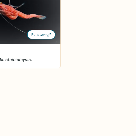
Forstørr
birsteiniamysis
.