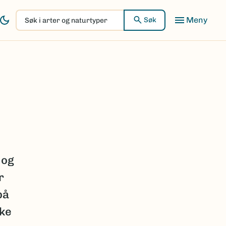
Søk
Søk
i
arter
og
naturtyper
 og
r
på
lke