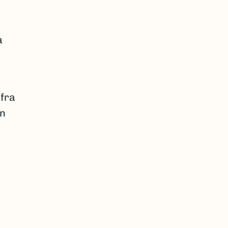
a
 fra
nn