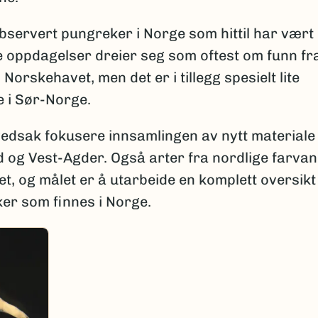
 observert pungreker i Norge som hittil har vært
ye oppdagelser dreier seg som oftest om funn fr
Norskehavet, men det er i tillegg spesielt lite
 i Sør-Norge.
ovedsak fokusere innsamlingen av nytt materiale
d og Vest-Agder. Også arter fra nordlige farva
tet, og målet er å utarbeide en komplett oversikt
ker som finnes i Norge.