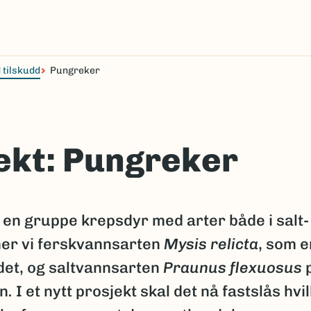
 tilskudd
Pungreker
ekt: Pungreker
en gruppe krepsdyr med arter både i salt-
ner vi ferskvannsarten
Mysis relicta
, som e
ndet, og saltvannsarten
Praunus flexuosus
en
.
I et nytt prosjekt skal det nå fastslås hvi