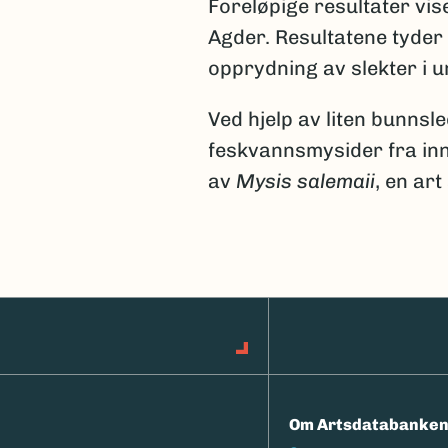
Foreløpige resultater vis
Agder. Resultatene tyder
opprydning av slekter i 
Ved hjelp av liten bunns
feskvannsmysider fra inns
av
Mysis salemaii
, en ar
Om Artsdatabanke