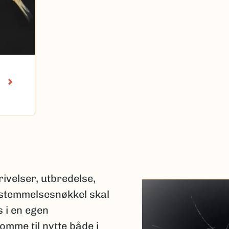
ivelser, utbredelse,
estemmelsesnøkkel skal
 i en egen
omme til nytte både i