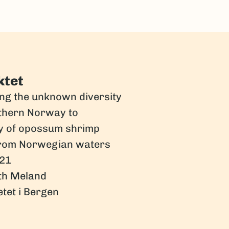
ktet
ing the unknown diversity
uthern Norway to
ry of opossum shrimp
from Norwegian waters
21
th Meland
tet i Bergen