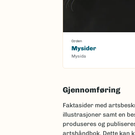
Orden
Mysider
Mysida
Gjennomføring
Faktasider med artsbeskr
illustrasjoner samt en b
produseres og publiseres
artshåndbok. Dette kan k