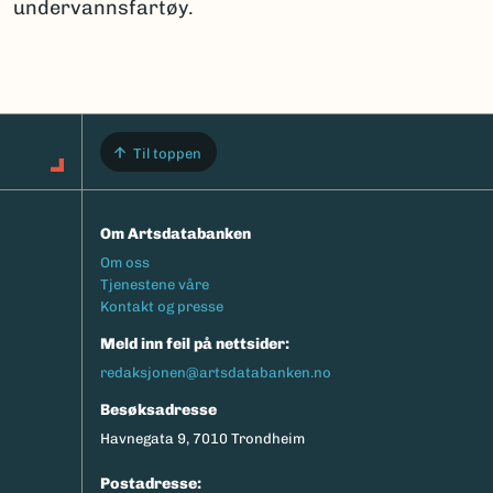
undervannsfartøy.
Til toppen
Om Artsdatabanken
Footermeny
Om oss
Tjenestene våre
Kontakt og presse
Meld inn feil på nettsider:
redaksjonen@artsdatabanken.no
Besøksadresse
Havnegata 9, 7010 Trondheim
Postadresse: