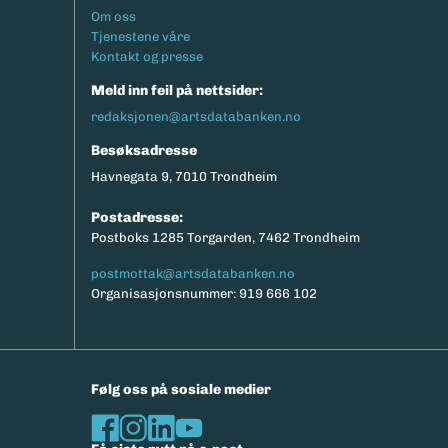
Footermeny
Om oss
Tjenestene våre
Kontakt og presse
Meld inn feil på nettsider:
redaksjonen@artsdatabanken.no
Besøksadresse
Havnegata 9, 7010 Trondheim
Postadresse:
Postboks 1285 Torgarden, 7462 Trondheim
postmottak@artsdatabanken.no
Organisasjonsnummer: 919 666 102
Følg oss på sosiale medier