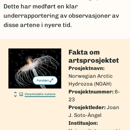
Dette har medført en klar
underrapportering av observasjoner av
disse artene i nyere tid.
Fakta om
artsprosjektet
Prosjektnavn:
Norwegian Arctic
Forstørr
Hydrozoa (NOAH)
Prosjektnummer:
6-
Corymorpha nutans
23
Prosjektleder:
Joan
J. Soto-Àngel
Institusjon: