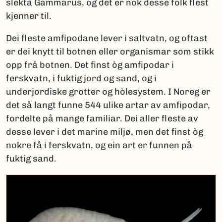
slekta Gammarus, og det er nok desse folk flest
kjenner til.
Dei fleste amfipodane lever i saltvatn, og oftast
er dei knytt til botnen eller organismar som stikk
opp frå botnen. Det finst òg amfipodar i
ferskvatn, i fuktig jord og sand, og i
underjordiske grotter og hòlesystem. I Noreg er
det så langt funne 544 ulike artar av amfipodar,
fordelte på mange familiar. Dei aller fleste av
desse lever i det marine miljø, men det finst òg
nokre få i ferskvatn, og ein art er funnen på
fuktig sand.