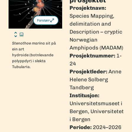
Prosjektnavn:
Species Mapping,
Forstørr
delimitation and
Description – cryptic
Norwegian
Stenothoe marina
sit på
Amphipods (MADAM)
ein art
Prosjektnummer:
1-
hydroide (botnlevande
polyppdyr) i slekta
24
Tubularia.
Prosjektleder:
Anne
Helene Solberg
Tandberg
Institusjon:
Universitetsmuseet i
Bergen, Universitetet
i Bergen
Periode:
2024–2026