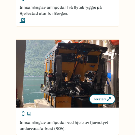
Innsamling av amfipodar frå flytebryggje på
Hjellestad utanfor Bergen.
(Ekstern lenke)
Forstørr
Innsamling av amfipodar ved hjelp av fjernstyrt
undervassfarkost (ROV).