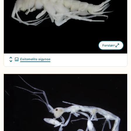
Forstørr
Exitomelita sigynae