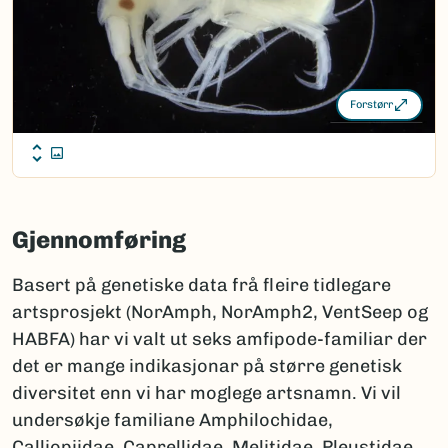
Forstørr
Gjennomføring
Basert på genetiske data frå fleire tidlegare
artsprosjekt (NorAmph, NorAmph2, VentSeep og
HABFA) har vi valt ut seks amfipode-familiar der
det er mange indikasjonar på større genetisk
diversitet enn vi har moglege artsnamn. Vi vil
undersøkje familiane Amphilochidae,
Calliopiidae, Caprellidae, Melitidae, Pleustidae