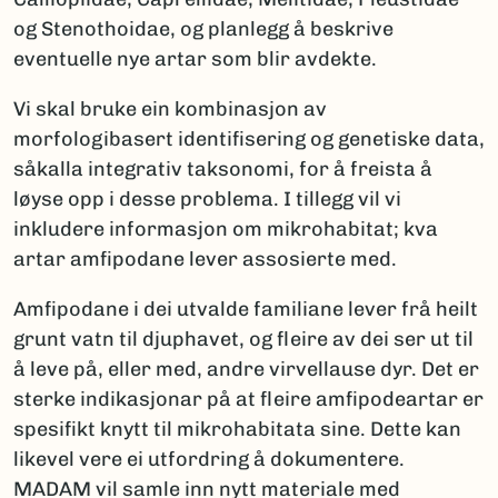
og Stenothoidae, og planlegg å beskrive
eventuelle nye artar som blir avdekte.
Vi skal bruke ein kombinasjon av
morfologibasert identifisering og genetiske data,
såkalla integrativ taksonomi, for å freista å
løyse opp i desse problema. I tillegg vil vi
inkludere informasjon om mikrohabitat; kva
artar amfipodane lever assosierte med.
Amfipodane i dei utvalde familiane lever frå heilt
grunt vatn til djuphavet, og fleire av dei ser ut til
å leve på, eller med, andre virvellause dyr. Det er
sterke indikasjonar på at fleire amfipodeartar er
spesifikt knytt til mikrohabitata sine. Dette kan
likevel vere ei utfordring å dokumentere.
MADAM vil samle inn nytt materiale med