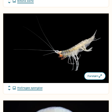
Gitana sarsi
Forstørr
Halirages spongiae