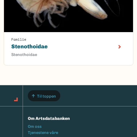
Familie
Stenothoidae
Stenothoidae
Til toppen
Om Artsdatabanken
Footermeny
Om oss
Tjenestene våre