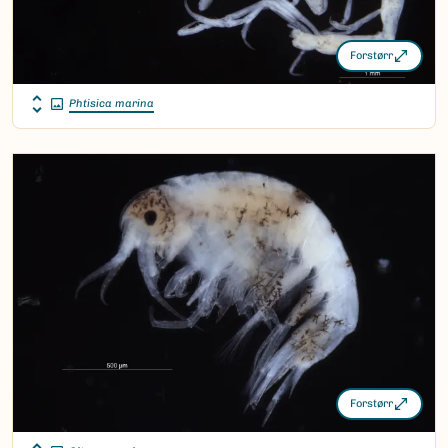
Forstørr
Phtisica marina
Forstørr