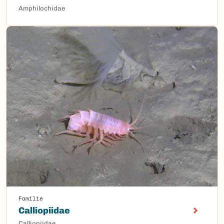
Amphilochidae
Familie
Calliopiidae
Calliopiidae