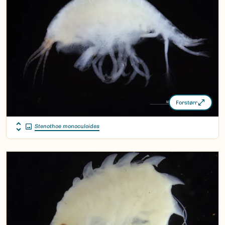
Forstørr
Stenothoe monoculoides