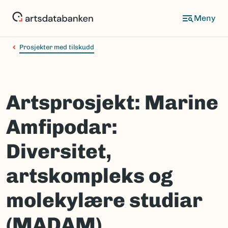
Hopp
til
hovedinnhold
Prosjekter med tilskudd
Artsprosjekt: Marine
Amfipodar:
Diversitet,
artskompleks og
molekylære studiar
(MADAM)