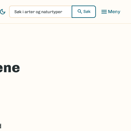
Søk
Søk
i
arter
og
naturtyper
ene
d