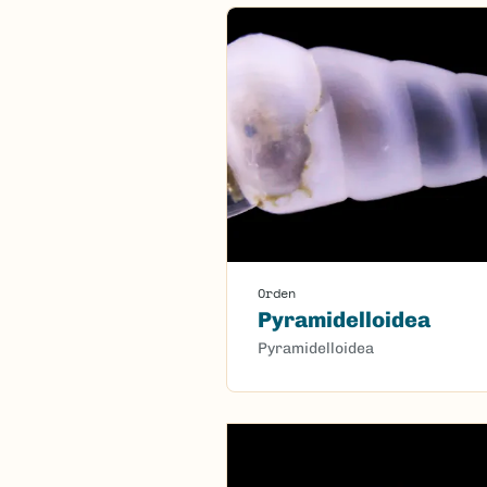
Orden
Pyramidelloidea
Pyramidelloidea