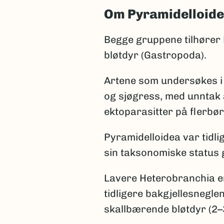
Om Pyramidelloide
Begge gruppene tilhører 
bløtdyr (Gastropoda).
Artene som undersøkes i 
og sjøgress, med unntak 
ektoparasitter på flerbø
Pyramidelloidea var tidl
sin taksonomiske status 
Lavere Heterobranchia er
tidligere bakgjellesnegle
skallbærende bløtdyr (2–