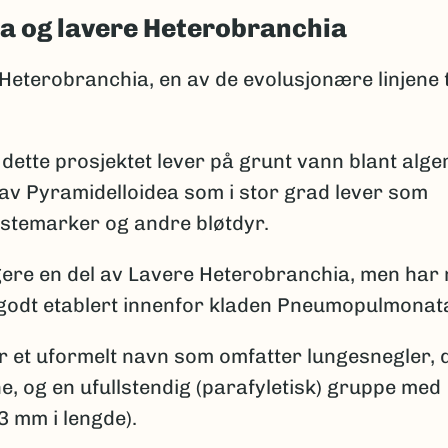
a og lavere Heterobranchia
Heterobranchia, en av de evolusjonære linjene t
dette prosjektet lever på grunt vann blant alge
av Pyramidelloidea som i stor grad lever som
rstemarker og andre bløtdyr.
igere en del av Lavere Heterobranchia, men har
godt etablert innenfor kladen Pneumopulmonat
 et uformelt navn som omfatter lungesnegler, 
ne, og en ufullstendig (parafyletisk) gruppe med
3 mm i lengde).