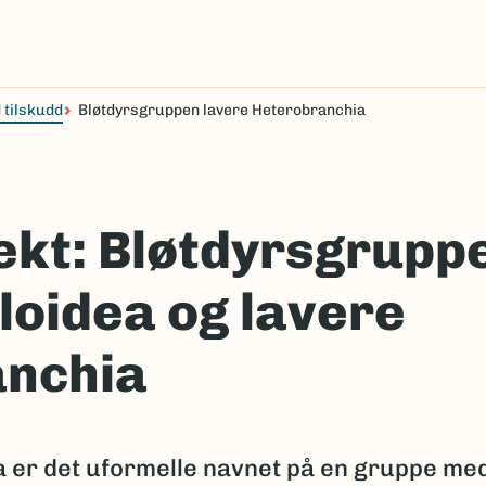
 tilskudd
Bløtdyrsgruppen lavere Heterobranchia
ekt: Bløtdyrsgrupp
loidea og lavere
anchia
 er det uformelle navnet på en gruppe me