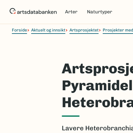
Hopp
til
Arter
Naturtyper
hovedinnhold
Forside
Aktuelt og innsikt
Artsprosjektet
Prosjekter med
Artsprosj
Pyramidel
Heterobr
Lavere Heterobranchia