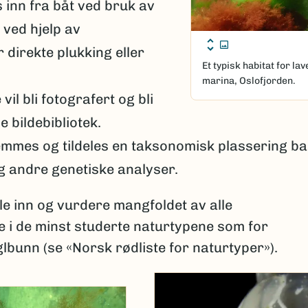
 inn fra båt ved bruk av
 ved hjelp av
 direkte plukking eller
Et typisk habitat for l
marina, Oslofjorden.
il bli fotografert og bli
e bildebibliotek.
emmes og tildeles en taksonomisk plassering ba
g andre genetiske analyser.
le inn og vurdere mangfoldet av alle
i de minst studerte naturtypene som for
lbunn (se «Norsk rødliste for naturtyper»).