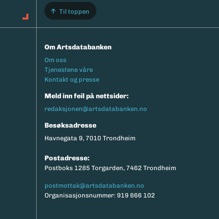
Til toppen
Om Artsdatabanken
Footermeny
Om oss
Tjenestene våre
Kontakt og presse
Meld inn feil på nettsider:
redaksjonen@artsdatabanken.no
Besøksadresse
Havnegata 9, 7010 Trondheim
Postadresse:
Postboks 1285 Torgarden, 7462 Trondheim
postmottak@artsdatabanken.no
Organisasjonsnummer: 919 666 102