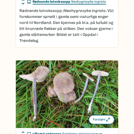
Rødnende lutvokssopp
Neohygrocybe ingrata
Rødnende lutvokssopp (
Neohygrocybe ingrata
, VU)
forekommer spredt i gamle semi-naturlige enger
nord til Nordland. Den kjennes på bl.a. på lutlukt og
litt brunrøde flekker på stilken. Den vokser gjerne i
gamle slåttemarker. Bildet er tatt i Oppdal i
Trøndelag.
Forstørr
Lillagrå rødspore
Entoloma griseocyaneum