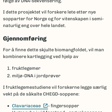
følge av DNA-sekvensering.
I dette prosjektet vil forskere lete etter nye
sopparter for Norge og for vitenskapen i semi-
naturlig eng over hele landet.
Gjennomføring
For å finne dette skjulte biomangfoldet, vil man
kombinere kartlegging ved hjelp av
fruktlegemer
miljø-DNA i jordprøver
I fruktlegemestudiene vil forskerne legge særlig
vekt på de såkalte CHEGD-soppene:
(Ekstern lenke)
Clavariaceae
- fingersopper