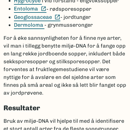
Hygrocybe
i vid forstand - engvokssopper
(Ekstern lenke)
Entoloma
- rødsporesopper
(Ekstern lenke)
Geoglossaceae
- jordtunger
Dermoloma
- grynmusseronger
For å øke sannsynligheten for å finne nye arter,
vil man i tillegg benytte miljø-DNA for å fange opp
en lang rekke jordboende sopper, inkludert både
sekksporesopper og stilksporesopper. Det
forventes at fruktlegemestudiene vil være
nyttige for å avsløre en del sjeldne arter som
finnes på små areal og ikke så lett blir fanget opp
av jordprøvene.
Resultater
Bruk av miljø-DNA vil hjelpe til med å identifisere
et stort antall arter fra de fleste soppgrupper,