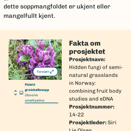
dette soppmangfoldet er ukjent eller
mangelfullt kjent.
Fakta om
prosjektet
Prosjektnavn:
Hidden fungi of semi-
Forstørr
natural grasslands
in Norway:
Fiolett
combining fruit body
greinkøllesopp
Clavaria
studies and eDNA
amethystina
Prosjektnummer:
14-22
Prosjektleder:
Siri
Lie Olsen