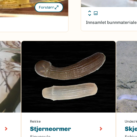
Forstørr
Innsamlet bunnmateriale
Rekke
Under
Stjerneormer
Skj
Sipuncula
Echiu