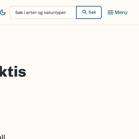
Søk
Søk
i
arter
og
naturtyper
ktis
ll.