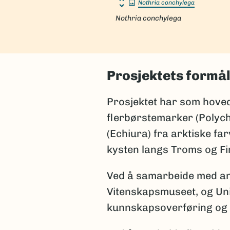
Nothria conchylega
Nothria conchylega
Prosjektets formå
Prosjektet har som hove
flerbørstemarker (Polych
(Echiura) fra arktiske f
kysten langs Troms og F
Ved å samarbeide med and
Vitenskapsmuseet, og Univ
kunnskapsoverføring og 