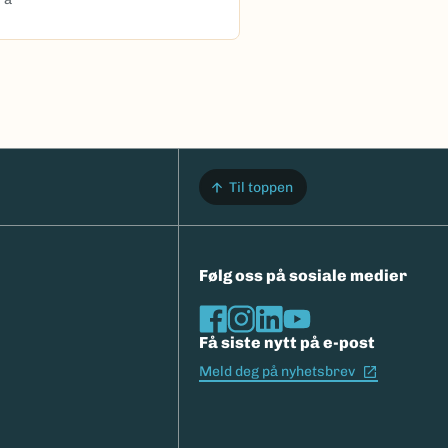
Til toppen
Følg oss på sosiale medier
Få siste nytt på e-post
(Ekstern l
Meld deg på nyhetsbrev