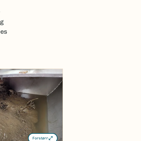
r
ig
res
Forstørr