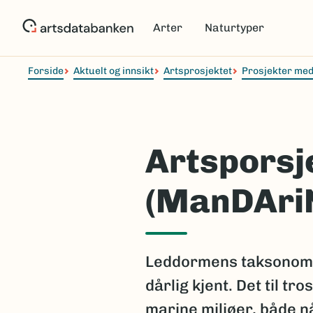
Hopp
til
Arter
Naturtyper
hovedinnhold
Forside
Aktuelt og innsikt
Artsprosjektet
Prosjekter med
Artsporsj
(ManDAri
Leddormens taksonomi,
dårlig kjent. Det til tr
marine miljøer, både nå