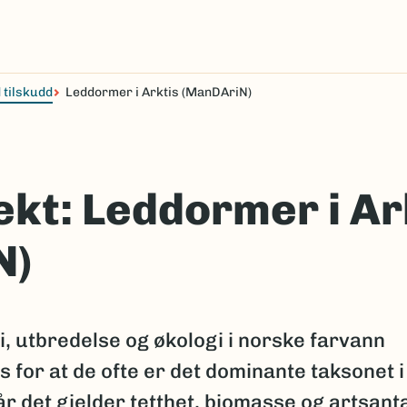
 tilskudd
Leddormer i Arktis (ManDAriN)
ekt: Leddormer i Ar
N)
 utbredelse og økologi i norske farvann
oss for at de ofte er det dominante taksonet i
r det gjelder tetthet, biomasse og artsanta