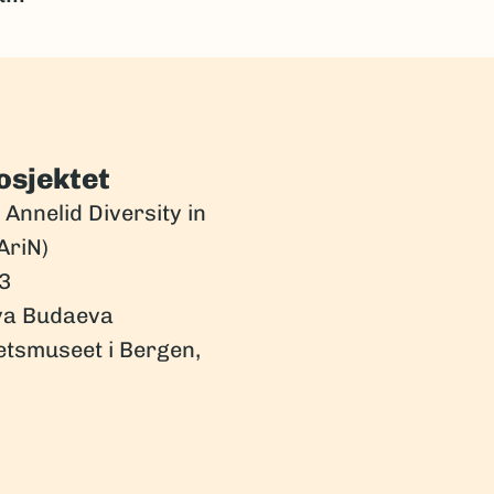
osjektet
Annelid Diversity in
AriN)
3
ya Budaeva
etsmuseet i Bergen,