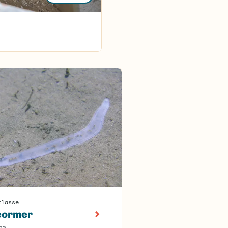
klasse
eormer
ra