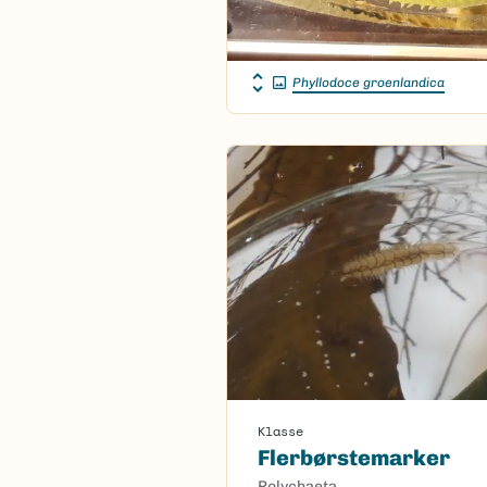
Phyllodoce groenlandica
Klasse
Flerbørstemarker
Polychaeta