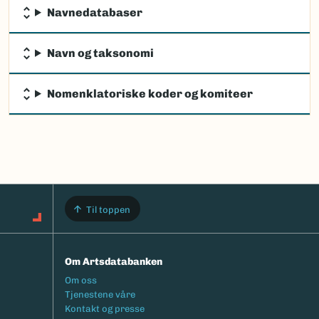
Navnedatabaser
Navn og taksonomi
Nomenklatoriske koder og komiteer
Til toppen
Om Artsdatabanken
Footermeny
Om oss
Tjenestene våre
Kontakt og presse