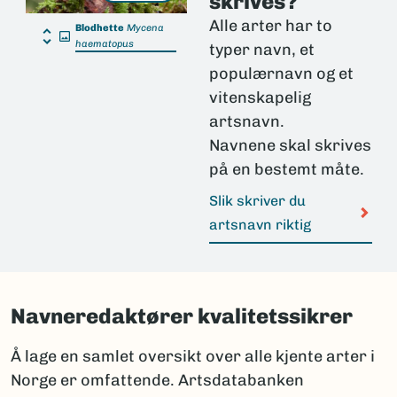
skrives?
Alle arter har to
Blodhette
Mycena
haematopus
typer navn, et
populærnavn og et
vitenskapelig
artsnavn.
Navnene skal skrives
på en bestemt måte.
Slik skriver du
artsnavn riktig
Navneredaktører kvalitetssikrer
Å lage en samlet oversikt over alle kjente arter i
Norge er omfattende. Artsdatabanken